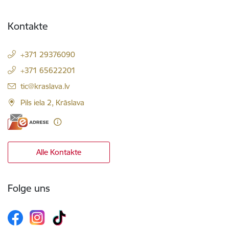
Kontakte
+371 29376090
+371 65622201
E-Mail:
tic@kraslava.lv
Pils iela 2, Krāslava
Alle Kontakte
Folge uns