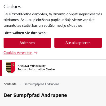
Zu Seiteninhalt springen
Cookies
Drücke
um zu suchen
Enter
Lai šī tīmekļvietne darbotos, tā izmanto obligāti nepieciešamās
sīkdatnes. Ar Jūsu piekrišanu papildus šajā vietnē var tikt
izmantotas statistikas un sociālo mediju sīkdatnes.
Bitte wählen Sie Ihre Wahl:
Ablehnen
Alle akzeptieren
Cookies verwalten
Startseite
Der Sumpfpfad Andrupene
Der Sumpfpfad Andrupene