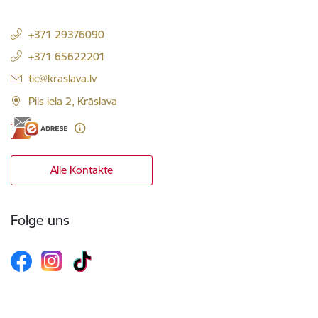
+371 29376090
+371 65622201
E-Mail:
tic@kraslava.lv
Pils iela 2, Krāslava
Alle Kontakte
Folge uns