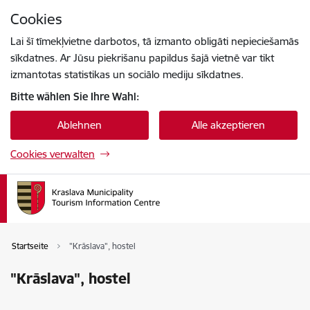
Zu Seiteninhalt springen
Cookies
Drücke
um zu suchen
Enter
Lai šī tīmekļvietne darbotos, tā izmanto obligāti nepieciešamās
sīkdatnes. Ar Jūsu piekrišanu papildus šajā vietnē var tikt
izmantotas statistikas un sociālo mediju sīkdatnes.
Bitte wählen Sie Ihre Wahl:
Ablehnen
Alle akzeptieren
Cookies verwalten
Startseite
"Krāslava", hostel
"Krāslava", hostel