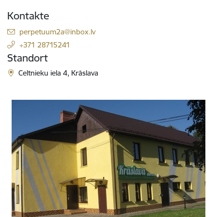
Kontakte
E-Mail:
perpetuum2a@inbox.lv
+371 28715241
Standort
Celtnieku iela 4, Krāslava