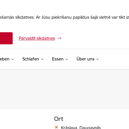
iešamās sīkdatnes. Ar Jūsu piekrišanu papildus šajā vietnē var tikt i
Pārvaldīt sīkdatnes
leben
Schlafen
Essen
Über uns
Ort
Krāslava, Daugavpils