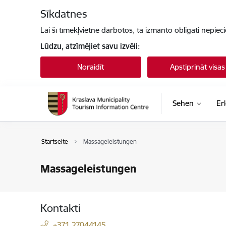
Pāriet uz lapas saturu
Sīkdatnes
Lai šī tīmekļvietne darbotos, tā izmanto obligāti nepiec
Lūdzu, atzīmējiet savu izvēli:
Noraidīt
Apstiprināt visas
Sehen
Er
Startseite
Massageleistungen
Massageleistungen
Kontakti
+371 27044145