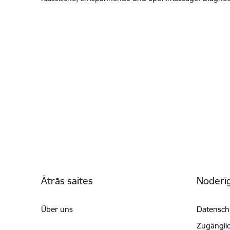
Fußzeile
Ātrās saites
Noderīg
Über uns
Datenschu
Zugänglic