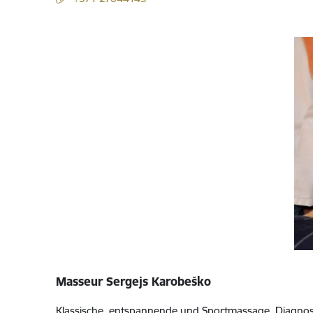
Masseur Sergejs Karobeško
Klassische, entspannende und Sportmassage. Diagnost