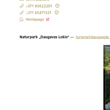
+371 65622201
+371 65471321
Homepage
Naturpark „Daugavas Lokis“
—
turisms@daugavpils.