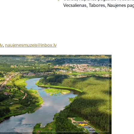
Vecsalienas, Tabores, Naujenes p
lv
,
naujenesmuzejs@inbox.lv