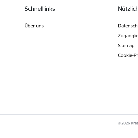
Fußzeile
Schnelllinks
Nützlic
Über uns
Datenschu
Zugänglic
Sitemap
Cookie-P
© 2026 Krāsl