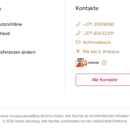
h
Kontakte
tzrichtlinie
+371 29376090
+371 65622201
hkeit
E-Mail:
tic@kraslava.lv
Pils iela 2, Krāslava
räferenzen ändern
Alle Kontakte
avas novada pašvaldības tūrisma vietne, Alle Rechte an veröffentlichten Inhalten
© 2020 Valsts kanceleja, Alle Rechte vorbehalten für die Unified Web Platform.