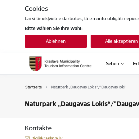
Zu Seiteninhalt springen
Cookies
Lai šī tīmekļvietne darbotos, tā izmanto obligāti nepiec
Bitte wählen Sie Ihre Wahl:
Ablehnen
Alle akzeptieren
Sehen
Er
Startseite
Naturpark „Daugavas Lokis“/"Daugavas loki"
Naturpark „Daugavas Lokis“/"Daugava
Kontakte
E-Mail:
tic@kraslava.lv