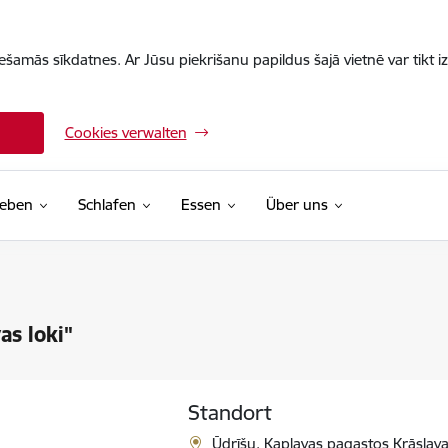
iešamās sīkdatnes. Ar Jūsu piekrišanu papildus šajā vietnē var tikt i
Cookies verwalten
leben
Schlafen
Essen
Über uns
s loki"
Standort
Ūdrīšu, Kaplavas pagastos Krāslava