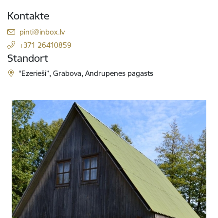
Kontakte
E-Mail:
pinti@inbox.lv
+371 26410859
Standort
“Ezerieši”, Grabova, Andrupenes pagasts