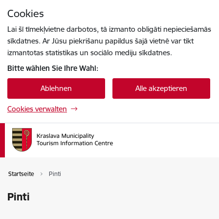
Zu Seiteninhalt springen
Cookies
Drücke
um zu suchen
Enter
Lai šī tīmekļvietne darbotos, tā izmanto obligāti nepieciešamās
sīkdatnes. Ar Jūsu piekrišanu papildus šajā vietnē var tikt
izmantotas statistikas un sociālo mediju sīkdatnes.
Bitte wählen Sie Ihre Wahl:
Ablehnen
Alle akzeptieren
Cookies verwalten
Startseite
Pinti
Pinti