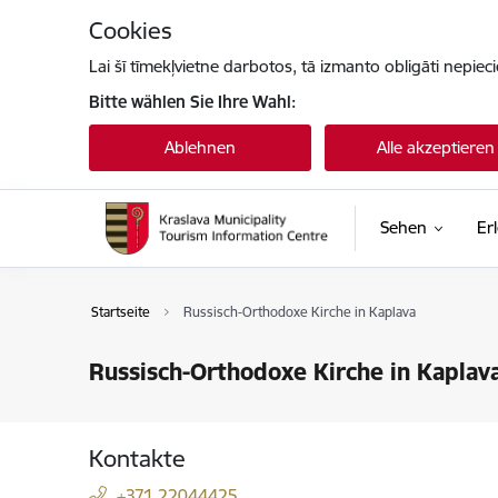
Zu Seiteninhalt springen
Cookies
Lai šī tīmekļvietne darbotos, tā izmanto obligāti nepiec
Bitte wählen Sie Ihre Wahl:
Ablehnen
Alle akzeptieren
Sehen
Er
Startseite
Russisch-Orthodoxe Kirche in Kaplava
Russisch-Orthodoxe Kirche in Kaplav
Kontakte
+371 22044425