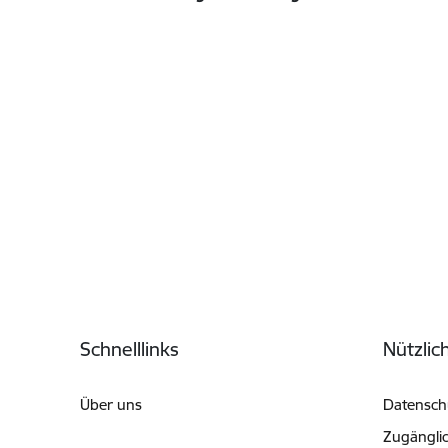
Fußzeile
Schnelllinks
Nützlic
Über uns
Datenschu
Zugänglic