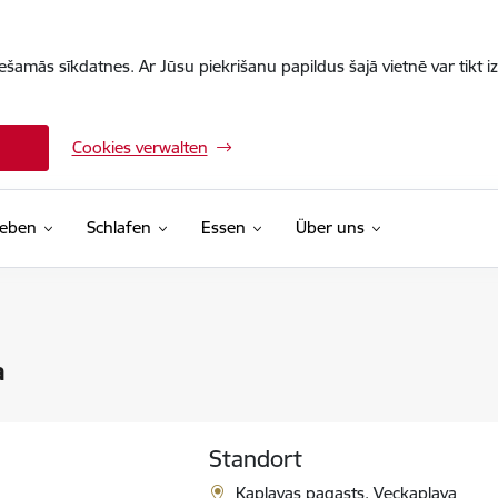
iešamās sīkdatnes. Ar Jūsu piekrišanu papildus šajā vietnē var tikt i
Cookies verwalten
leben
Schlafen
Essen
Über uns
a
Standort
Kaplavas pagasts, Veckaplava