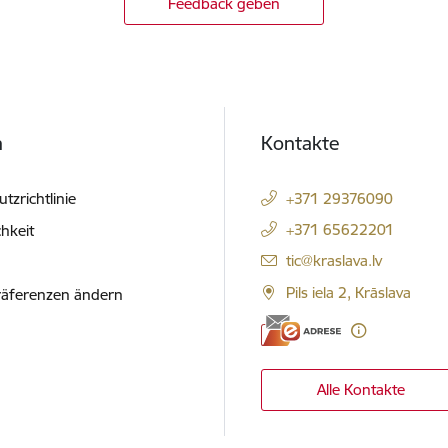
Feedback geben
h
Kontakte
tzrichtlinie
+371 29376090
+371 65622201
hkeit
E-Mail:
tic@kraslava.lv
Pils iela 2, Krāslava
räferenzen ändern
Alle Kontakte