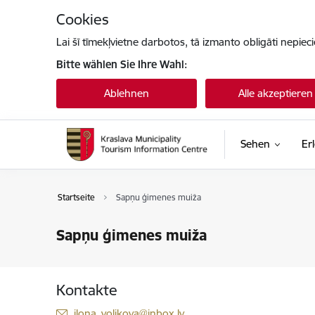
Zu Seiteninhalt springen
Cookies
Lai šī tīmekļvietne darbotos, tā izmanto obligāti nepiec
Bitte wählen Sie Ihre Wahl:
Ablehnen
Alle akzeptieren
Sehen
Er
Startseite
Sapņu ģimenes muiža
Sapņu ģimenes muiža
Kontakte
E-Mail:
ilona_volikova@inbox.lv