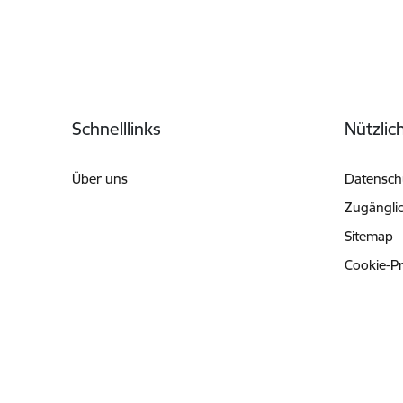
Fußzeile
Schnelllinks
Nützlic
Über uns
Datenschu
Zugänglic
Sitemap
Cookie-P