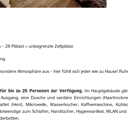
n – 29 Plätze) + unbegrenzte Zeltplätze
ung.
ondere Atmosphäre aus – hier fühlt sich jeder wie zu Hause! Ruhe u
 für bis zu 25 Personen zur Verfügung.
Im Hauptgebäude gibt
Ausgang, eine Dusche und sanitäre Einrichtungen (Haartrockner
ttet (Herd, Mikrowelle, Wasserkocher, Kaffeemaschine, Kühlsc
s Notwendige zum Schlafen, Handtücher, Hygieneartikel, WLAN und
derbetten.