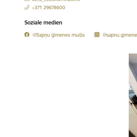
+371 29678600
Soziale medien
@Sapņu ģimenes muiža
@sapnu.gimene