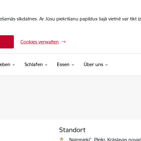
iešamās sīkdatnes. Ar Jūsu piekrišanu papildus šajā vietnē var tikt i
Cookies verwalten
leben
Schlafen
Essen
Über uns
Standort
,,Naimnieki”, Pleiki, Krāslavas nov