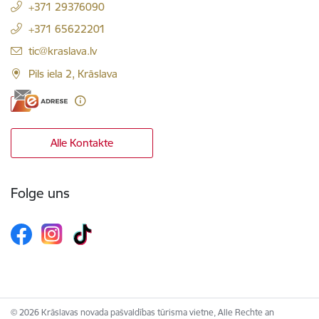
+371 29376090
+371 65622201
E-Mail:
tic@kraslava.lv
Pils iela 2, Krāslava
Alle Kontakte
Folge uns
© 2026 Krāslavas novada pašvaldības tūrisma vietne, Alle Rechte an