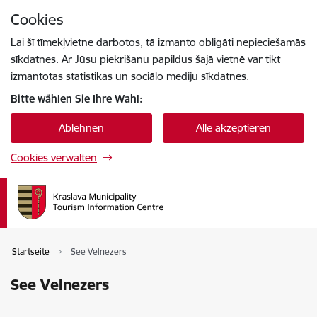
Zu Seiteninhalt springen
Cookies
Drücke
um zu suchen
Enter
Lai šī tīmekļvietne darbotos, tā izmanto obligāti nepieciešamās
sīkdatnes. Ar Jūsu piekrišanu papildus šajā vietnē var tikt
izmantotas statistikas un sociālo mediju sīkdatnes.
Bitte wählen Sie Ihre Wahl:
Ablehnen
Alle akzeptieren
Cookies verwalten
Startseite
See Velnezers
See Velnezers