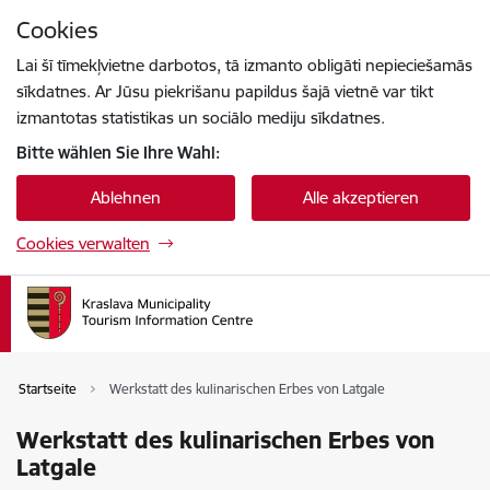
Zu Seiteninhalt springen
Cookies
Drücke
um zu suchen
Enter
Lai šī tīmekļvietne darbotos, tā izmanto obligāti nepieciešamās
sīkdatnes. Ar Jūsu piekrišanu papildus šajā vietnē var tikt
izmantotas statistikas un sociālo mediju sīkdatnes.
Bitte wählen Sie Ihre Wahl:
Ablehnen
Alle akzeptieren
Cookies verwalten
Startseite
Werkstatt des kulinarischen Erbes von Latgale
Werkstatt des kulinarischen Erbes von
Latgale