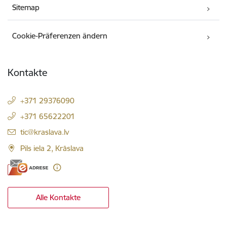
Sitemap
Cookie-Präferenzen ändern
Kontakte
+371 29376090
+371 65622201
E-Mail:
tic@kraslava.lv
Pils iela 2, Krāslava
Alle Kontakte