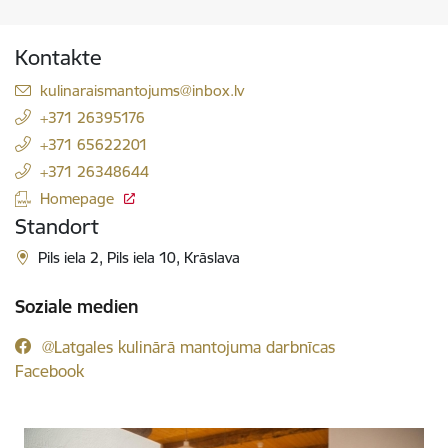
Kontakte
E-Mail:
kulinaraismantojums@inbox.lv
+371 26395176
+371 65622201
+371 26348644
Homepage
Standort
Pils iela 2, Pils iela 10, Krāslava
Soziale medien
@Latgales kulinārā mantojuma darbnīcas
Facebook