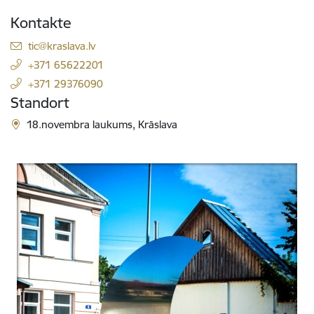
Kontakte
E-Mail:
tic@kraslava.lv
+371 65622201
+371 29376090
Standort
18.novembra laukums, Krāslava