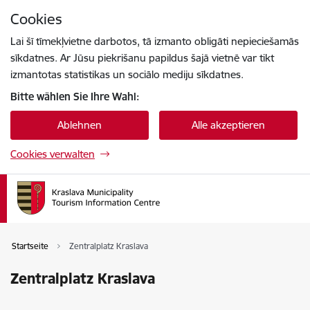
Zu Seiteninhalt springen
Cookies
Drücke
um zu suchen
Enter
Lai šī tīmekļvietne darbotos, tā izmanto obligāti nepieciešamās
sīkdatnes. Ar Jūsu piekrišanu papildus šajā vietnē var tikt
izmantotas statistikas un sociālo mediju sīkdatnes.
Bitte wählen Sie Ihre Wahl:
Ablehnen
Alle akzeptieren
Cookies verwalten
Startseite
Zentralplatz Kraslava
Zentralplatz Kraslava