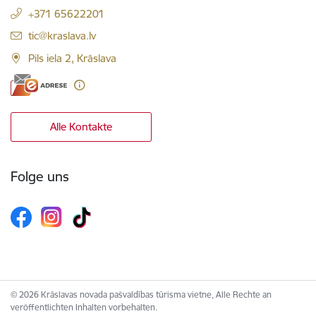
+371 65622201
E-Mail:
tic@kraslava.lv
Pils iela 2, Krāslava
Alle Kontakte
Folge uns
© 2026 Krāslavas novada pašvaldības tūrisma vietne, Alle Rechte an
veröffentlichten Inhalten vorbehalten.