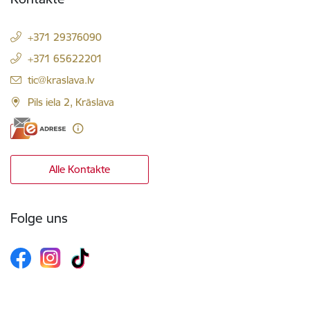
+371 29376090
+371 65622201
E-Mail:
tic@kraslava.lv
Pils iela 2, Krāslava
Alle Kontakte
Folge uns