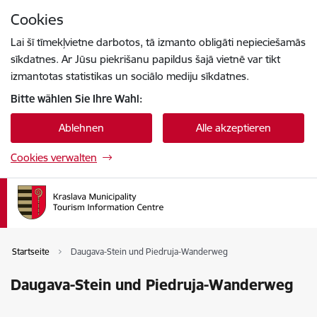
Zu Seiteninhalt springen
Cookies
Drücke
um zu suchen
Enter
Lai šī tīmekļvietne darbotos, tā izmanto obligāti nepieciešamās
sīkdatnes. Ar Jūsu piekrišanu papildus šajā vietnē var tikt
izmantotas statistikas un sociālo mediju sīkdatnes.
Bitte wählen Sie Ihre Wahl:
Ablehnen
Alle akzeptieren
Cookies verwalten
Startseite
Daugava-Stein und Piedruja-Wanderweg
Daugava-Stein und Piedruja-Wanderweg