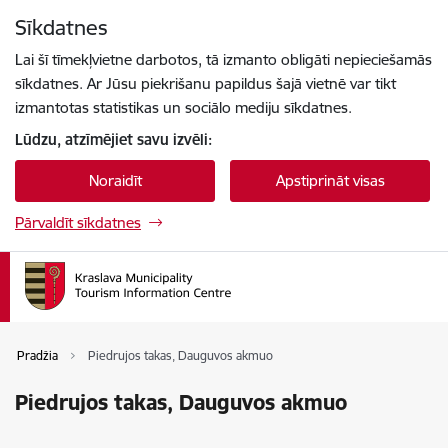
Pāriet uz lapas saturu
Sīkdatnes
Press
to search
Enter
Lai šī tīmekļvietne darbotos, tā izmanto obligāti nepieciešamās
sīkdatnes. Ar Jūsu piekrišanu papildus šajā vietnē var tikt
izmantotas statistikas un sociālo mediju sīkdatnes.
Lūdzu, atzīmējiet savu izvēli:
Noraidīt
Apstiprināt visas
Pārvaldīt sīkdatnes
Pradžia
Piedrujos takas, Dauguvos akmuo
Piedrujos takas, Dauguvos akmuo