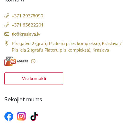
+371 29376090
+371 65622201
El. paštas:
tic@kraslava.lv
Pils gatvė 2 (grafų Pliaterių pilies komplekse), Krāslava /
Pils iela 2 (grāfu Plāteru pils kompleksā), Krāslava
Visi kontakti
Sekojiet mums