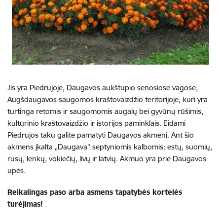
Jis yra Piedrujoje, Daugavos aukštupio senosiose vagose,
Augšdaugavos saugomos kraštovaizdžio teritorijoje, kuri yra
turtinga retomis ir saugomomis augalų bei gyvūnų rūšimis,
kultūrinio kraštovaizdžio ir istorijos paminklais. Eidami
Piedrujos taku galite pamatyti Daugavos akmenį. Ant šio
akmens įkalta „Daugava“ septyniomis kalbomis: estų, suomių,
rusų, lenkų, vokiečių, livų ir latvių. Akmuo yra prie Daugavos
upės.
Reikalingas paso arba asmens tapatybės kortelės
turėjimas!