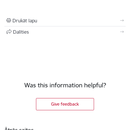
Drukāt lapu
Dalīties
Was this information helpful?
Give feedback
Poraštė
Ātrās saites