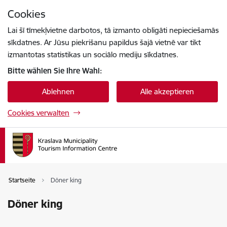
Zu Seiteninhalt springen
Cookies
Drücke
um zu suchen
Enter
Lai šī tīmekļvietne darbotos, tā izmanto obligāti nepieciešamās
sīkdatnes. Ar Jūsu piekrišanu papildus šajā vietnē var tikt
izmantotas statistikas un sociālo mediju sīkdatnes.
Bitte wählen Sie Ihre Wahl:
Ablehnen
Alle akzeptieren
Cookies verwalten
Startseite
Döner king
Döner king