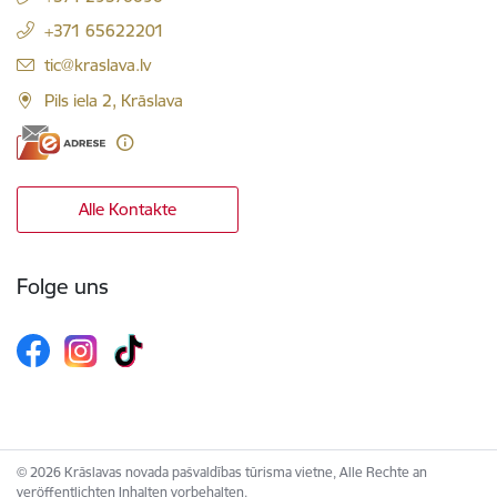
+371 65622201
E-Mail:
tic@kraslava.lv
Pils iela 2, Krāslava
Alle Kontakte
Folge uns
© 2026 Krāslavas novada pašvaldības tūrisma vietne, Alle Rechte an
veröffentlichten Inhalten vorbehalten.