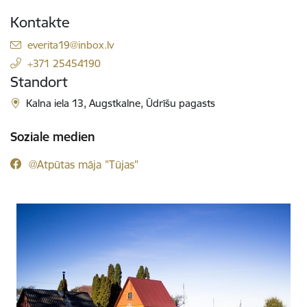
Kontakte
E-Mail:
everita19@inbox.lv
+371 25454190
Standort
Kalna iela 13, Augstkalne, Ūdrīšu pagasts
Soziale medien
@Atpūtas māja "Tūjas"