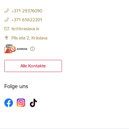
+371 29376090
+371 65622201
E-Mail:
tic@kraslava.lv
Pils iela 2, Krāslava
Alle Kontakte
Folge uns