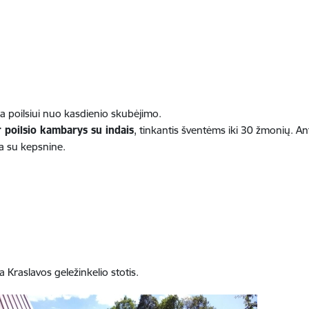
ka poilsiui nuo kasdienio skubėjimo.
r poilsio kambarys su indais
, tinkantis šventėms iki 30 žmonių. A
sa su kepsnine.
a Kraslavos geležinkelio stotis.