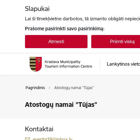
Eiti tiesiai prie puslapio turinio
Slapukai
Lai šī tīmekļvietne darbotos, tā izmanto obligāti nepiec
Prašome pasirinkti savo pasirinkimą:
Atmesti
Priimti viską
Lankytinos viet
Pagrindinis
Atostogų namai "Tūjas"
Atostogų namai "Tūjas"
Kontaktai
El. paštas:
everita19@inbox.lv