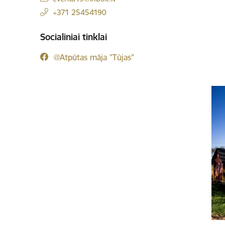
+371 25454190
Socialiniai tinklai
@Atpūtas māja "Tūjas"