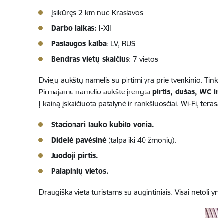
Įsikūręs 2 km nuo Kraslavos
Darbo laikas:
I-XII
Paslaugos kalba
: LV, RUS
Bendras vietų skaičius
: 7 vietos
Dviejų aukštų namelis su pirtimi yra prie tvenkinio. Tin
Pirmajame namelio aukšte įrengta
pirtis, dušas, WC i
Į kainą įskaičiuota patalynė ir rankšluosčiai. Wi-Fi, tera
Stacionari lauko kubilo vonia.
Didelė pavėsinė
(talpa iki 40 žmonių).
Juodoji pirtis.
Palapinių vietos.
Draugiška vieta turistams su augintiniais. Visai netoli yr