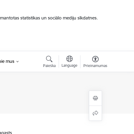
zmantotas statistikas un sociālo mediju sīkdatnes.
pie mus
Language
Paieška
Prieinamumas
agasts