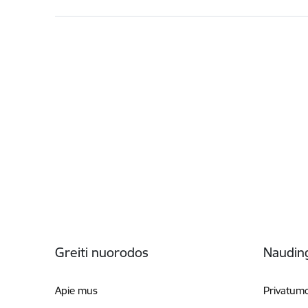
Poraštė
Greiti nuorodos
Naudin
Apie mus
Privatumo