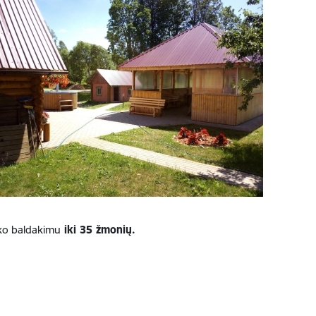
uko baldakimu
iki 35 žmonių.