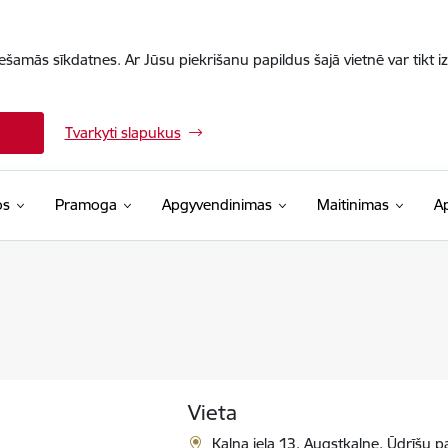
iešamās sīkdatnes. Ar Jūsu piekrišanu papildus šajā vietnē var tikt i
Tvarkyti slapukus
os
Pramoga
Apgyvendinimas
Maitinimas
A
Vieta
Kalna iela 13, Augstkalne, Ūdrīšu p