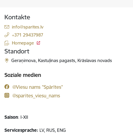
Kontakte
E-Mail:
info@sparites.lv
+371 29437987
Homepage
Standort
Geraņimova, Kastuļinas pagasts, Krāslavas novads
Soziale medien
@Viesu nams "Spārītes"
@sparites_viesu_nams
Saison
: I-XII
Servicesprache:
LV, RUS, ENG