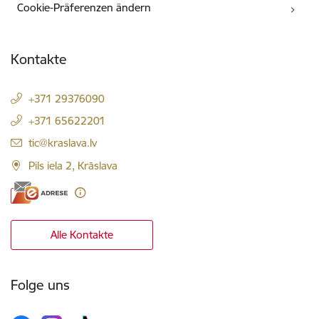
Cookie-Präferenzen ändern
Kontakte
+371 29376090
+371 65622201
E-Mail:
tic@kraslava.lv
Pils iela 2, Krāslava
Alle Kontakte
Folge uns