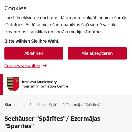
Zu Seiteninhalt springen
Cookies
Drücke
um zu suchen
Enter
Lai šī tīmekļvietne darbotos, tā izmanto obligāti nepieciešamās
sīkdatnes. Ar Jūsu piekrišanu papildus šajā vietnē var tikt
izmantotas statistikas un sociālo mediju sīkdatnes.
Bitte wählen Sie Ihre Wahl:
Ablehnen
Alle akzeptieren
Cookies verwalten
Startseite
Seehäuser "Spārītes"/ Ezermājas "Spārītes"
Seehäuser "Spārītes"/ Ezermājas
"Spārītes"