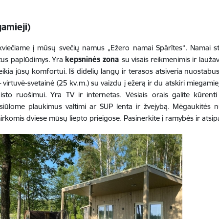
amieji)
o, kviečiame į mūsų svečių namus „Ežero namai Spārītes“. Namai sto
vatus paplūdimys. Yra
kepsninės zona
su visais reikmenimis ir lauž
eikia jūsų komfortui. Iš didelių langų ir terasos atsiveria nuostabus 
virtuvė-svetainė (25 kv.m.) su vaizdu į ežerą ir du atskiri miegamie
sto ruošimui. Yra TV ir internetas. Vėsiais orais galite kūrent
 siūlome plaukimus valtimi ar SUP lenta ir žvejybą. Mėgaukitės n
komis dviese mūsų liepto prieigose. Pasinerkite į ramybės ir atsi