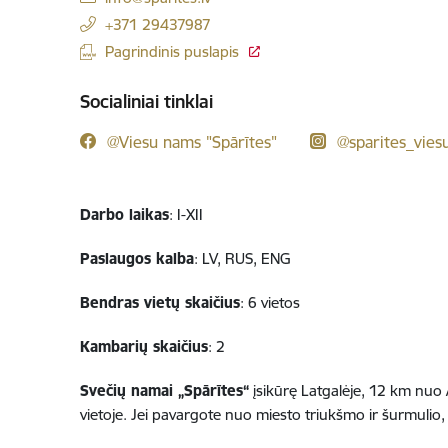
+371 29437987
Pagrindinis puslapis
Socialiniai tinklai
@Viesu nams "Spārītes"
@sparites_vie
Darbo laikas
: I-XII
Paslaugos kalba
: LV, RUS, ENG
Bendras vietų skaičius
: 6 vietos
Kambarių skaičius
: 2
Svečių namai „Spārītes“
įsikūrę Latgalėje, 12 km nuo 
vietoje. Jei pavargote nuo miesto triukšmo ir šurmulio