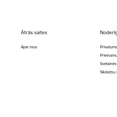
Poraštė
Ātrās saites
Noderīg
Apie mus
Privatumo
Prieinam
Svetainės
Sīkdatņu 