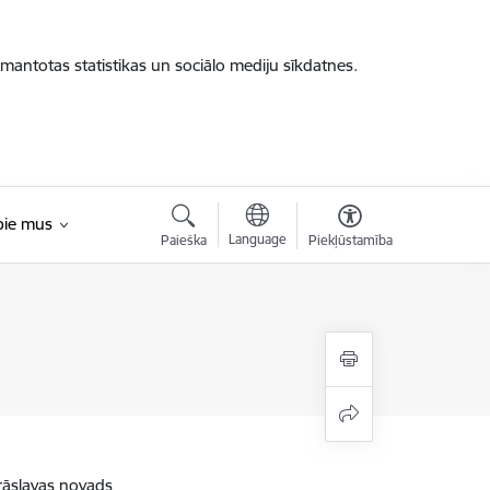
zmantotas statistikas un sociālo mediju sīkdatnes.
pie mus
Language
Paieška
Piekļūstamība
rāslavas novads