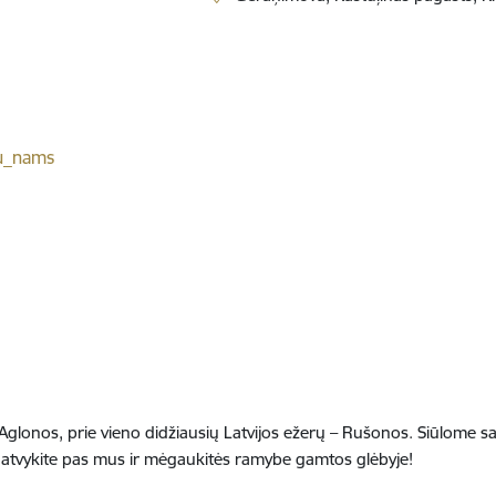
su_nams
Aglonos, prie vieno didžiausių Latvijos ežerų – Rušonos. Siūlome sav
, atvykite pas mus ir mėgaukitės ramybe gamtos glėbyje!