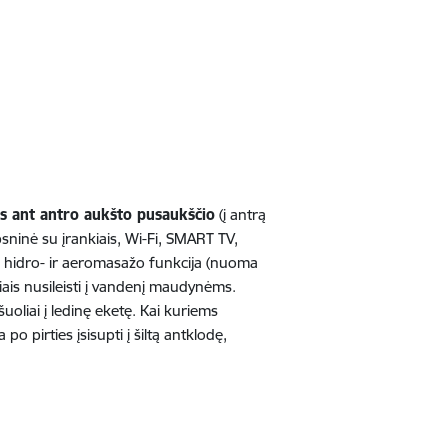
is ant antro aukšto pusaukščio
(į antrą
sninė su įrankiais, Wi-Fi, SMART TV,
 hidro- ir aeromasažo funkcija (nuoma
iais nusileisti į vandenį maudynėms.
uoliai į ledinę eketę. Kai kuriems
 pirties įsisupti į šiltą antklodę,