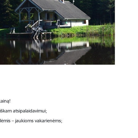
ainą!
iškam atsipalaidavimui;
klėmis – jaukioms vakarienėms;