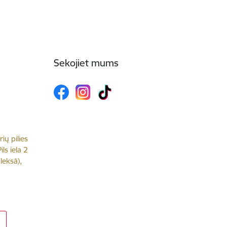
Sekojiet mums
rių pilies
ls iela 2
leksā),