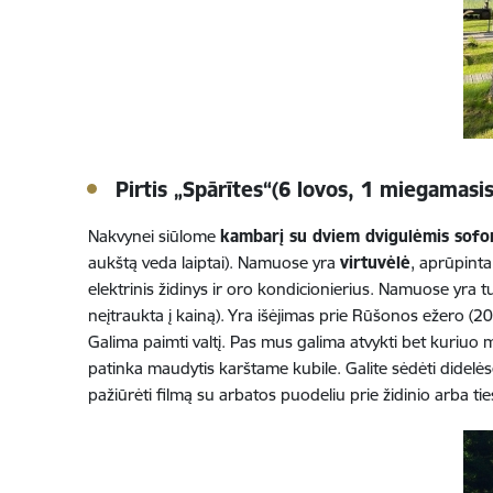
Pirtis „Spārītes“(6 lovos, 1 miegamasis
Nakvynei siūlome
kambarį su dviem dvigulėmis sofomi
aukštą veda laiptai). Namuose yra
virtuvėlė
, aprūpinta
elektrinis židinys ir oro kondicionierius. Namuose yra tu
neįtraukta į kainą). Yra išėjimas prie Rūšonos ežero (20
Galima paimti valtį. Pas mus galima atvykti bet kuriuo me
patinka maudytis karštame kubile. Galite sėdėti didelėse
pažiūrėti filmą su arbatos puodeliu prie židinio arba tie