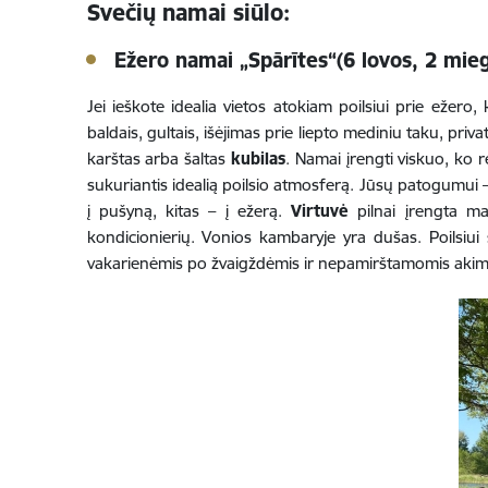
Svečių namai siūlo:
Ežero namai „Spārītes“(6 lovos, 2 mieg
Jei ieškote idealia vietos atokiam poilsiui prie ežer
baldais, gultais, išėjimas prie liepto mediniu taku, pri
karštas arba šaltas
kubilas
. Namai įrengti viskuo, ko r
sukuriantis idealią poilsio atmosferą. Jūsų patogumui – 
į pušyną, kitas – į ežerą.
Virtuvė
pilnai įrengta mai
kondicionierių. Vonios kambaryje yra dušas. Poilsiui
vakarienėmis po žvaigždėmis ir nepamirštamomis akimir