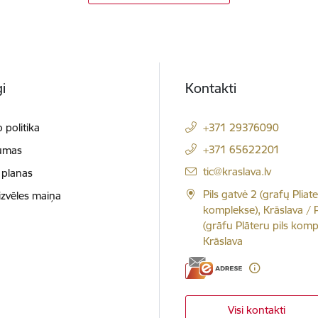
i
Kontakti
 politika
+371 29376090
+371 65622201
umas
El. paštas:
tic@kraslava.lv
 planas
Pils gatvė 2 (grafų Pliate
izvēles maiņa
komplekse), Krāslava / Pi
(grāfu Plāteru pils komp
Krāslava
Visi kontakti