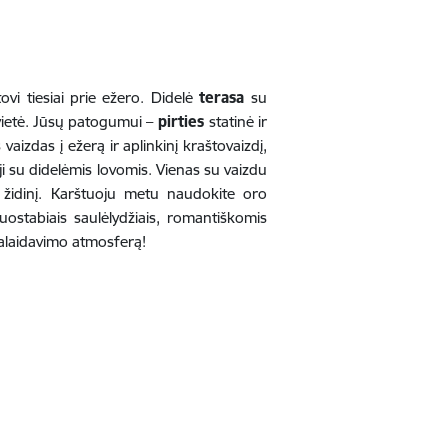
vi tiesiai prie ežero. Didelė
terasa
su
avietė. Jūsų patogumui –
pirties
statinė ir
vaizdas į ežerą ir aplinkinį kraštovaizdį,
ji su didelėmis lovomis. Vienas su vaizdu
i židinį. Karštuoju metu naudokite oro
uostabiais saulėlydžiais, romantiškomis
palaidavimo atmosferą!