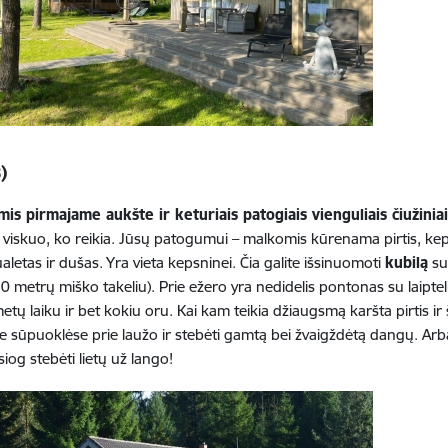
)
s pirmajame aukšte ir keturiais patogiais vienguliais čiužinia
 viskuo, ko reikia. Jūsų patogumui – malkomis kūrenama pirtis, kep
aletas ir dušas. Yra vieta kepsninei. Čia galite išsinuomoti
kubilą
su
0 metrų miško takeliu). Prie ežero yra nedidelis pontonas su laiptel
tų laiku ir bet kokiu oru. Kai kam teikia džiaugsmą karšta pirtis ir š
 sūpuoklėse prie laužo ir stebėti gamtą bei žvaigždėtą dangų. Arba po
siog stebėti lietų už lango!