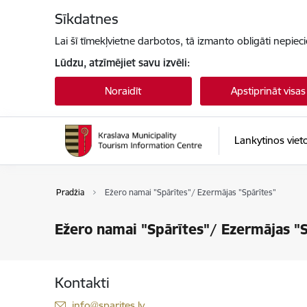
Pāriet uz lapas saturu
Sīkdatnes
Lai šī tīmekļvietne darbotos, tā izmanto obligāti nepiec
Lūdzu, atzīmējiet savu izvēli:
Noraidīt
Apstiprināt visas
Lankytinos viet
Pradžia
Ežero namai "Spārītes"/ Ezermājas "Spārītes"
Ežero namai "Spārītes"/ Ezermājas "S
Kontakti
El. paštas:
info@sparites.lv