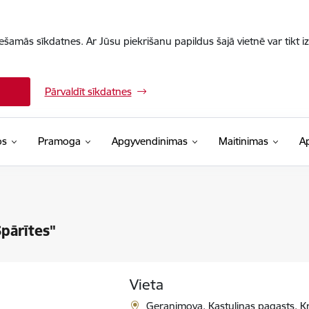
iešamās sīkdatnes. Ar Jūsu piekrišanu papildus šajā vietnē var tikt i
Pārvaldīt sīkdatnes
os
Pramoga
Apgyvendinimas
Maitinimas
A
pārītes"
Vieta
Geraņimova, Kastuļinas pagasts, K