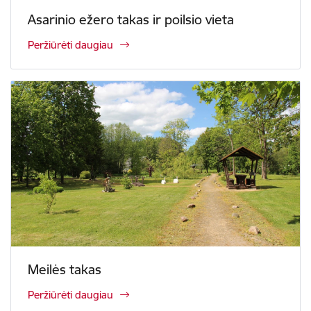
Asarinio ežero takas ir poilsio vieta
Peržiūrėti daugiau
Meilės takas
Peržiūrėti daugiau