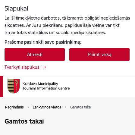
Eiti tiesiai prie puslapio turinio
Slapukai
Paspauskite
, kad ieškotumėte
Enter
Lai šī tīmekļvietne darbotos, tā izmanto obligāti nepieciešamās
sīkdatnes. Ar Jūsu piekrišanu papildus šajā vietnē var tikt
izmantotas statistikas un sociālo mediju sīkdatnes.
Prašome pasirinkti savo pasirinkimą:
Atmesti
Priimti viską
Tvarkyti slapukus
Pagrindinis
Lankytinos vietos
Gamtos takai
Gamtos takai