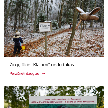
Žirgų ūkio „Klajumi“ uodų takas
Peržiūrėti daugiau