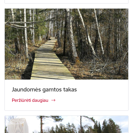
Jaundomės gamtos takas
Peržiūrėti daugiau