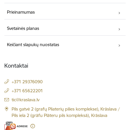
Prieinamumas
Svetainės planas
Keičiant slapukų nuostatas
Kontaktai
+371 29376090
+371 65622201
El. paštas:
tic@kraslava.lv
Pils gatvė 2 (grafų Pliaterių pilies komplekse), Krāslava /
Pils iela 2 (grāfu Plāteru pils kompleksā), Krāslava