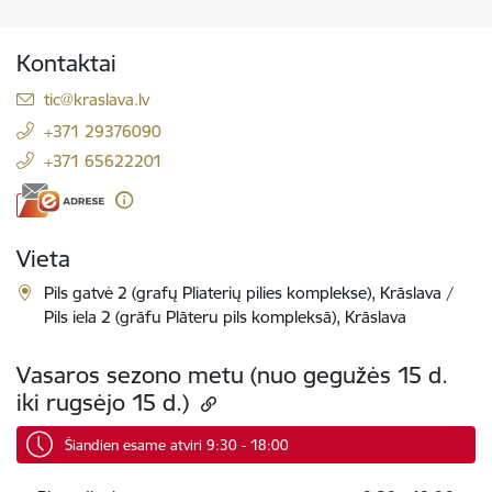
Kontaktai
El. paštas:
tic@kraslava.lv
+371 29376090
+371 65622201
Vieta
Pils gatvė 2 (grafų Pliaterių pilies komplekse), Krāslava /
Pils iela 2 (grāfu Plāteru pils kompleksā), Krāslava
Vasaros sezono metu (nuo gegužės 15 d.
iki rugsėjo 15 d.)
Šiandien esame atviri 9:30 - 18:00