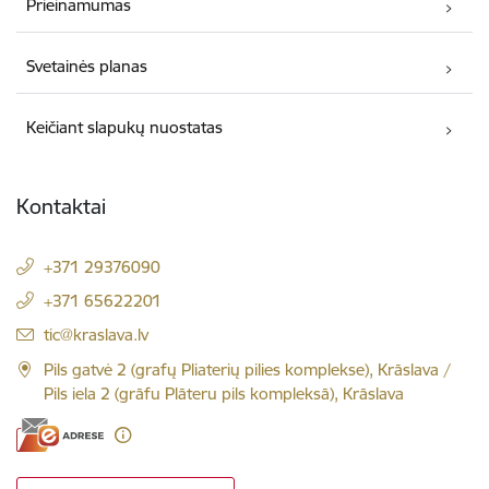
Prieinamumas
Svetainės planas
Keičiant slapukų nuostatas
Kontaktai
+371 29376090
+371 65622201
El. paštas:
tic@kraslava.lv
Pils gatvė 2 (grafų Pliaterių pilies komplekse), Krāslava /
Pils iela 2 (grāfu Plāteru pils kompleksā), Krāslava