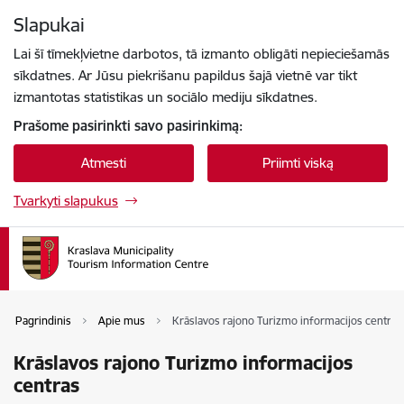
Eiti tiesiai prie puslapio turinio
Slapukai
Paspauskite
, kad ieškotumėte
Enter
Lai šī tīmekļvietne darbotos, tā izmanto obligāti nepieciešamās
sīkdatnes. Ar Jūsu piekrišanu papildus šajā vietnē var tikt
izmantotas statistikas un sociālo mediju sīkdatnes.
Prašome pasirinkti savo pasirinkimą:
Atmesti
Priimti viską
Tvarkyti slapukus
Pagrindinis
Apie mus
Krāslavos rajono Turizmo informacijos centras
Krāslavos rajono Turizmo informacijos
centras