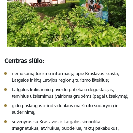
Centras siūlo:
nemokamą turizmo informaciją apie Kraslavos kraštą,
Latgalos ir kitų Latvijos regionų turizmo išteklius;
Latgalos kulinarinio paveldo patiekalų degustacijas,
teminius užsiėmimus įvairioms grupėms (pagal užsakymą);
gido paslaugas ir individualaus maršruto sudarymą ir
suderinimą;
suvenyrus su Kraslavos ir Latgalos simbolika
(magnetukus, atvirukus, puodelius, raktų pakabukus,