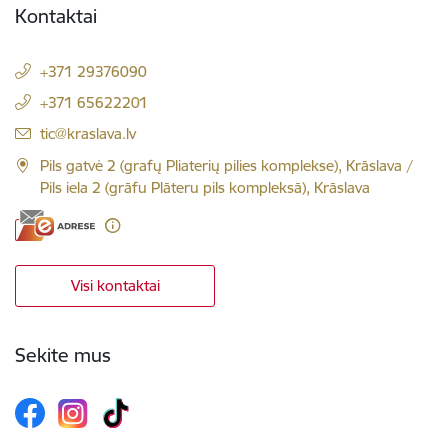
Kontaktai
+371 29376090
+371 65622201
El. paštas:
tic@kraslava.lv
Pils gatvė 2 (grafų Pliaterių pilies komplekse), Krāslava /
Pils iela 2 (grāfu Plāteru pils kompleksā), Krāslava
Visi kontaktai
Sekite mus