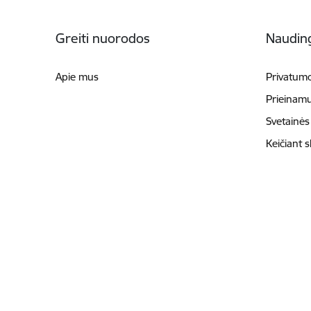
Poraštė
Greiti nuorodos
Naudin
Apie mus
Privatumo
Prieinam
Svetainės
Keičiant 