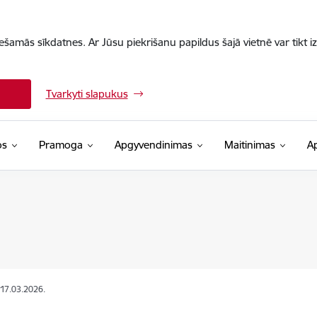
iešamās sīkdatnes. Ar Jūsu piekrišanu papildus šajā vietnē var tikt i
Tvarkyti slapukus
os
Pramoga
Apgyvendinimas
Maitinimas
A
 17.03.2026.