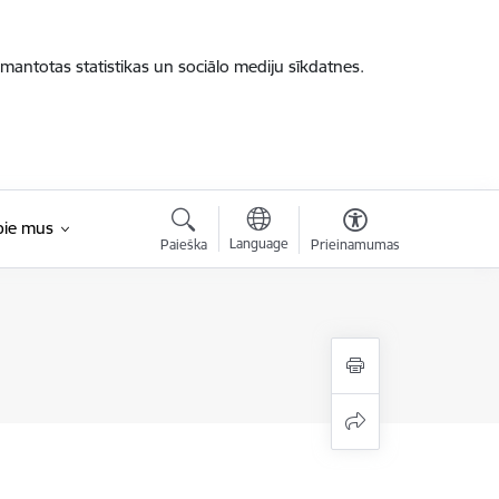
zmantotas statistikas un sociālo mediju sīkdatnes.
pie mus
Language
Paieška
Prieinamumas