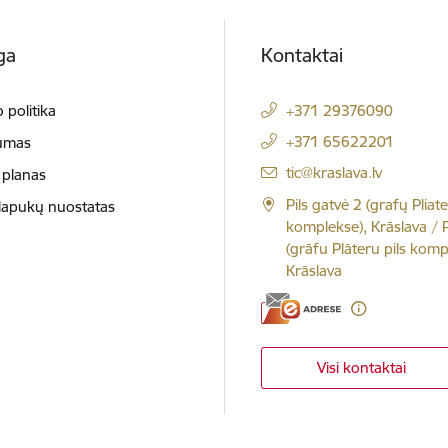
ga
Kontaktai
 politika
+371 29376090
+371 65622201
umas
El. paštas:
tic@kraslava.lv
 planas
Pils gatvė 2 (grafų Pliate
slapukų nuostatas
komplekse), Krāslava / Pi
(grāfu Plāteru pils komp
Krāslava
Visi kontaktai