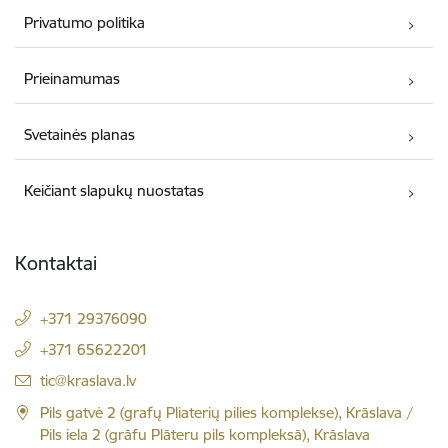
Privatumo politika
Prieinamumas
Svetainės planas
Keičiant slapukų nuostatas
Kontaktai
+371 29376090
+371 65622201
El. paštas:
tic@kraslava.lv
Pils gatvė 2 (grafų Pliaterių pilies komplekse), Krāslava /
Pils iela 2 (grāfu Plāteru pils kompleksā), Krāslava