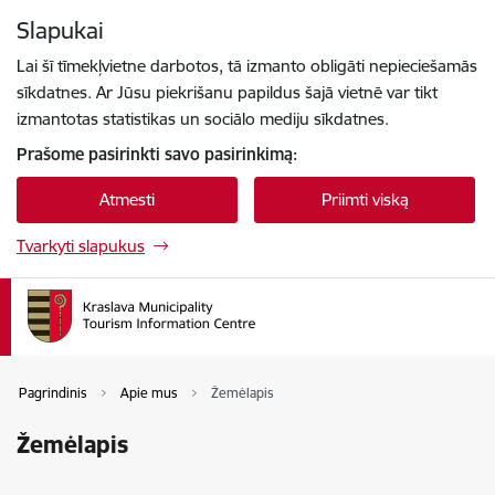
Eiti tiesiai prie puslapio turinio
Slapukai
Paspauskite
, kad ieškotumėte
Enter
Lai šī tīmekļvietne darbotos, tā izmanto obligāti nepieciešamās
sīkdatnes. Ar Jūsu piekrišanu papildus šajā vietnē var tikt
izmantotas statistikas un sociālo mediju sīkdatnes.
Prašome pasirinkti savo pasirinkimą:
Atmesti
Priimti viską
Tvarkyti slapukus
Pagrindinis
Apie mus
Žemėlapis
Žemėlapis