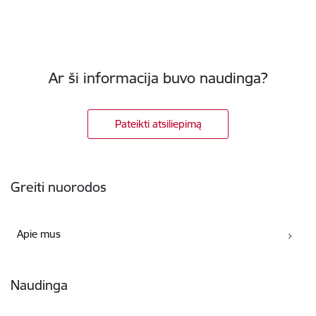
Ar ši informacija buvo naudinga?
Pateikti atsiliepimą
Poraštė
Greiti nuorodos
Apie mus
Naudinga