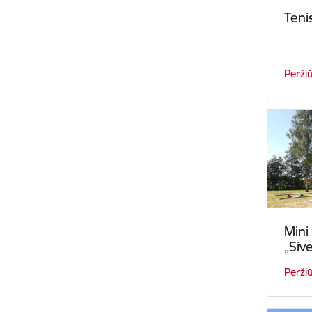
Teni
Perži
Mini
„Sive
Perži