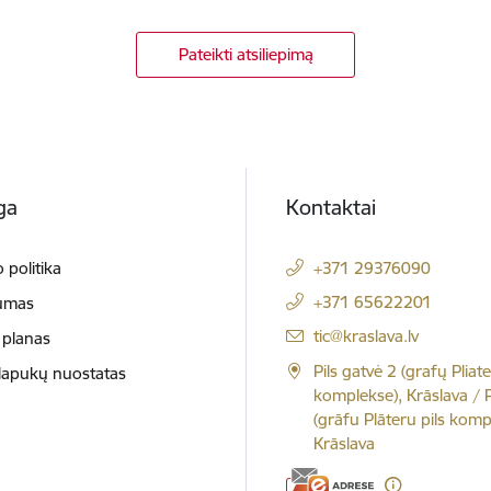
Pateikti atsiliepimą
ga
Kontaktai
 politika
+371 29376090
+371 65622201
umas
El. paštas:
tic@kraslava.lv
 planas
Pils gatvė 2 (grafų Pliate
slapukų nuostatas
komplekse), Krāslava / Pi
(grāfu Plāteru pils komp
Krāslava