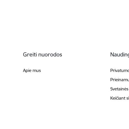
Poraštė
Greiti nuorodos
Naudin
Apie mus
Privatumo
Prieinam
Svetainės
Keičiant 