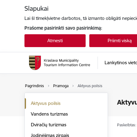
Eiti tiesiai prie puslapio turinio
Slapukai
Lai šī tīmekļvietne darbotos, tā izmanto obligāti nepiec
Prašome pasirinkti savo pasirinkimą:
Atmesti
Priimti viską
Lankytinos viet
Pagrindinis
Pramoga
Aktyvus poilsis
Aktyvu
Aktyvus poilsis
Vandens turizmas
Dviračių turizmas
Paskelbtas:
Jodinėjimas zirgais