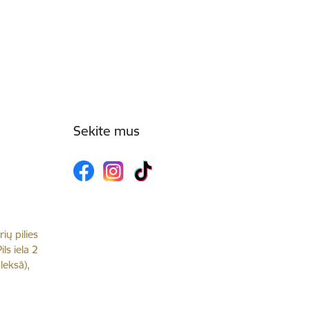
Sekite mus
rių pilies
ls iela 2
leksā),