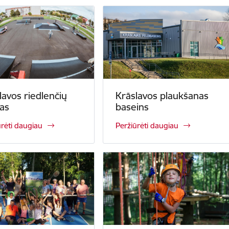
lavos riedlenčių
Krāslavos plaukšanas
as
baseins
ūrėti daugiau
Peržiūrėti daugiau