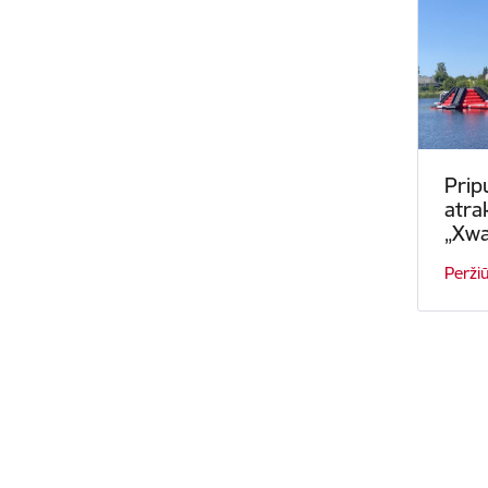
Prip
atra
„Xw
Perži