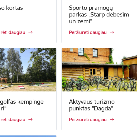
so kortas
Sporto pramogų
parkas „Starp debesīm
un zemi“
ūrėti daugiau
Peržiūrėti daugiau
 golfas kempinge
Aktyvaus turizmo
ri“
punktas "Dagda"
ūrėti daugiau
Peržiūrėti daugiau