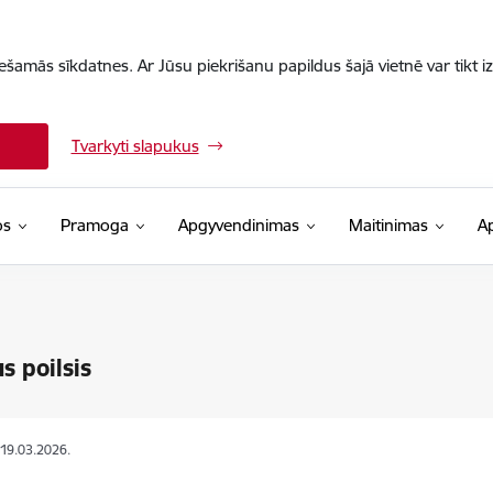
iešamās sīkdatnes. Ar Jūsu piekrišanu papildus šajā vietnē var tikt i
Tvarkyti slapukus
os
Pramoga
Apgyvendinimas
Maitinimas
A
s poilsis
 19.03.2026.