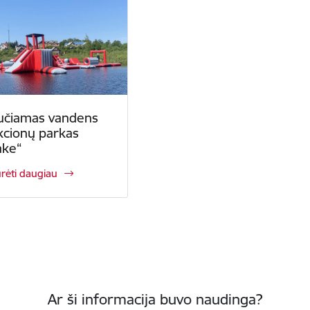
učiamas vandens
kcionų parkas
ake“
ūrėti daugiau
Ar ši informacija buvo naudinga?