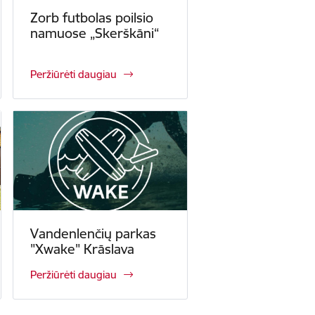
Zorb futbolas poilsio
namuose „Skerškāni“
Peržiūrėti daugiau
Vandenlenčių parkas
"Xwake" Krāslava
Peržiūrėti daugiau