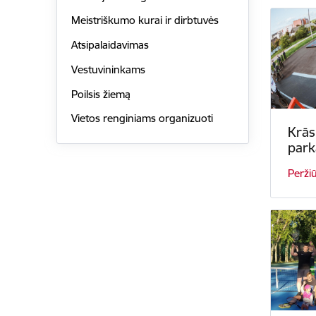
Meistriškumo kurai ir dirbtuvės
Atsipalaidavimas
Vestuvininkams
Poilsis žiemą
Vietos renginiams organizuoti
Krās
park
Perži