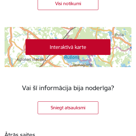
Visi notikumi
Interaktīvā karte
Vai šī informācija bija noderīga?
Sniegt atsauksmi
Kājene
Ātrās saites