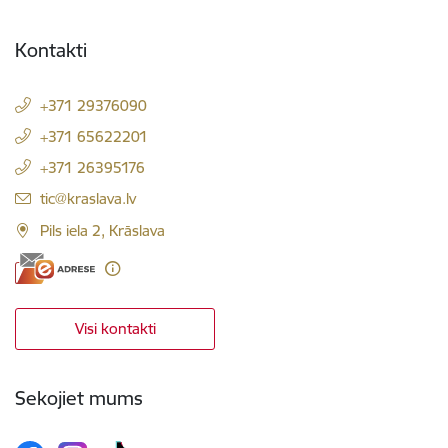
Kontakti
+371 29376090
+371 65622201
+371 26395176
E-pasts:
tic@kraslava.lv
Pils iela 2, Krāslava
Visi kontakti
Sekojiet mums