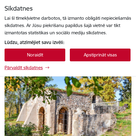
Pāriet uz lapas saturu
Sīkdatnes
Spied
lai meklētu
Enter
Lai šī tīmekļvietne darbotos, tā izmanto obligāti nepieciešamās
sīkdatnes. Ar Jūsu piekrišanu papildus šajā vietnē var tikt
izmantotas statistikas un sociālo mediju sīkdatnes.
Lūdzu, atzīmējiet savu izvēli:
Noraidīt
Apstiprināt visas
Pārvaldīt sīkdatnes
Krāslavas novada pašvaldības tūrisma vietne