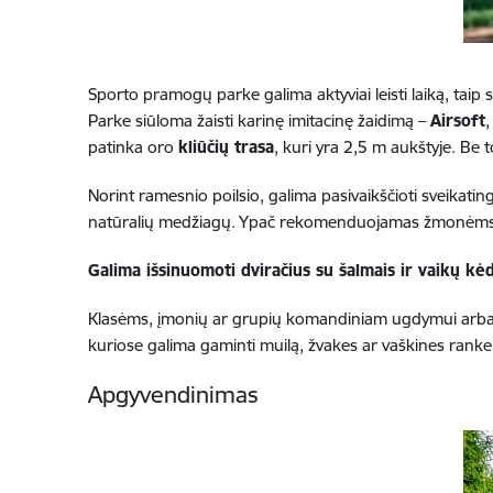
Sporto pramogų parke galima aktyviai leisti laiką, taip 
Parke siūloma žaisti karinę imitacinę žaidimą –
Airsoft
,
patinka oro
kliūčių trasa
, kuri yra 2,5 m aukštyje. Be 
Norint ramesnio poilsio, galima pasivaikščioti sveikati
natūralių medžiagų. Ypač rekomenduojamas žmonėms
Galima išsinuomoti dviračius su šalmais ir vaikų kė
Klasėms, įmonių ar grupių komandiniam ugdymui arba g
kuriose galima gaminti muilą, žvakes ar vaškines rankel
Apgyvendinimas