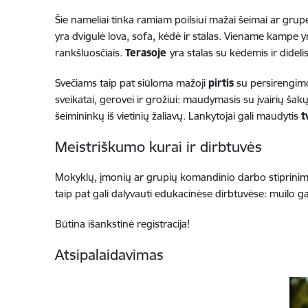
Šie nameliai tinka ramiam poilsiui mažai šeimai ar grupe
yra dvigulė lova, sofa, kėdė ir stalas. Viename kampe yra
rankšluosčiais.
Terasoje
yra stalas su kėdėmis ir dideli
Svečiams taip pat siūloma mažoji
pirtis
su persirengimo
sveikatai, gerovei ir grožiui: maudymasis su įvairių šakų
šeimininkų iš vietinių žaliavų. Lankytojai gali maudytis
t
Meistriškumo kurai ir dirbtuvės
Mokyklų, įmonių ar grupių komandinio darbo stiprinim
taip pat gali dalyvauti edukacinėse dirbtuvėse: muilo
Būtina išankstinė registracija!
Atsipalaidavimas