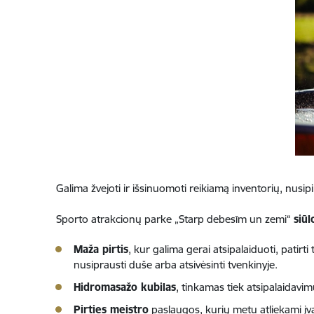
Galima žvejoti ir išsinuomoti reikiamą inventorių, nusipi
Sporto atrakcionų parke „Starp debesīm un zemi“
siū
Maža pirtis
, kur galima gerai atsipalaiduoti, patirt
nusiprausti duše arba atsivėsinti tvenkinyje.
Hidromasažo kubilas
, tinkamas tiek atsipalaidavi
Pirties meistro
paslaugos, kurių metu atliekami įvair