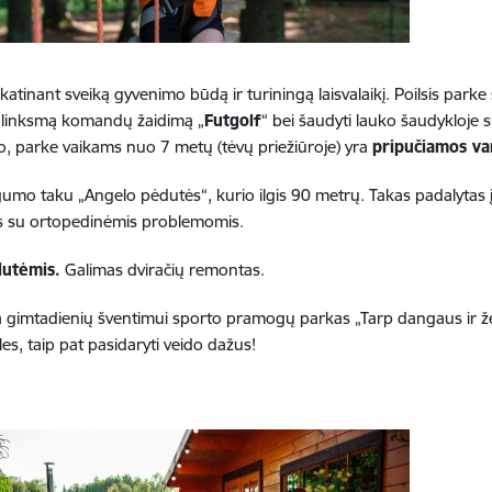
skatinant sveiką gyvenimo būdą ir turiningą laisvalaikį. Poilsis parke
 linksmą komandų žaidimą „
Futgolf
“ bei šaudyti lauko šaudykloje 
to, parke vaikams nuo 7 metų (tėvų priežiūroje) yra
pripučiamos v
ngumo taku „Angelo pėdutės“, kurio ilgis 90 metrų. Takas padalytas į
 su ortopedinėmis problemomis.
dutėmis.
Galimas dviračių remontas.
imtadienių šventimui sporto pramogų parkas „Tarp dangaus ir žem
es, taip pat pasidaryti veido dažus!