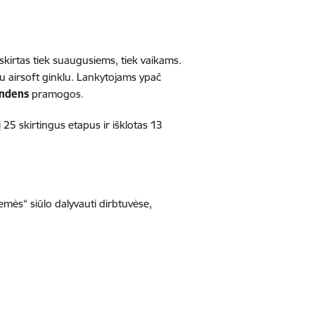
 skirtas tiek suaugusiems, tiek vaikams.
su airsoft ginklu. Lankytojams ypač
andens
pramogos.
 25 skirtingus etapus ir išklotas 13
ės“ siūlo dalyvauti dirbtuvėse,