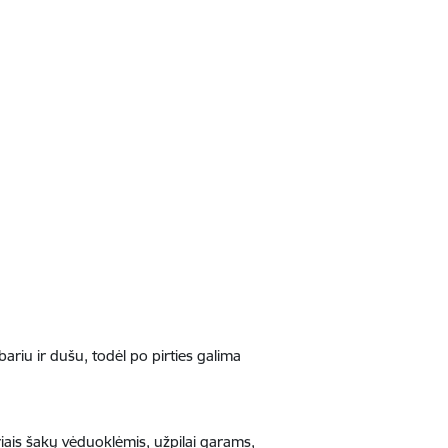
bariu ir dušu, todėl po pirties galima
airiais šakų vėduoklėmis, užpilai garams,