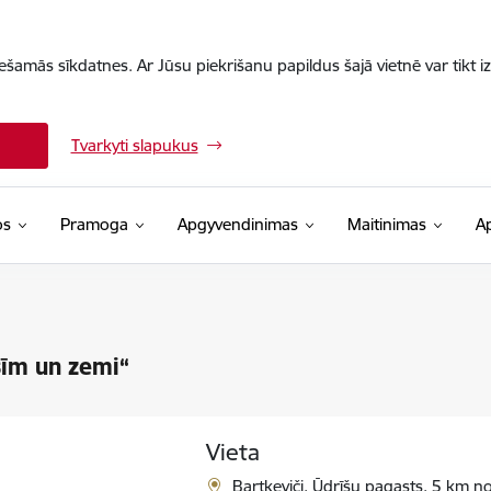
iešamās sīkdatnes. Ar Jūsu piekrišanu papildus šajā vietnē var tikt i
Tvarkyti slapukus
os
Pramoga
Apgyvendinimas
Maitinimas
A
īm un zemi“
Vieta
Bartkeviči, Ūdrīšu pagasts, 5 km n