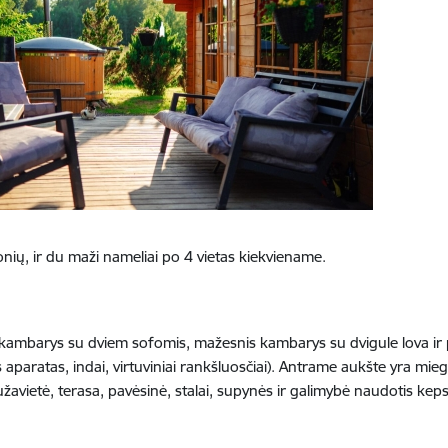
onių, ir du maži nameliai po 4 vietas kiekviename.
ambarys su dviem sofomis, mažesnis kambarys su dvigule lova ir piln
s aparatas, indai, virtuviniai rankšluosčiai). Antrame aukšte yra m
užavietė, terasa, pavėsinė, stalai, supynės ir galimybė naudotis ke