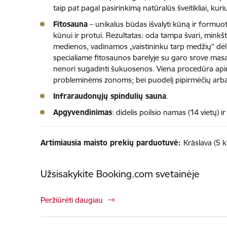
taip pat pagal pasirinkimą natūralūs šveitikliai, kuri
Fitosauna
– unikalus būdas išvalyti kūną ir formuoti
kūnui ir protui. Rezultatas: oda tampa švari, minkšta
medienos, vadinamos „vaistininku tarp medžių“ dėl 
specialiame fitosaunos barelyje su garo srove mas
nenori sugadinti šukuosenos. Viena procedūra apima
probleminėms zonoms; bei puodelį pipirmėčių arb
Infraraudonųjų spindulių sauna
.
Apgyvendinimas
: didelis poilsio namas (14 vietų) 
Artimiausia maisto prekių parduotuvė:
Krāslava (5 
Užsisakykite Booking.com svetainėje
Peržiūrėti daugiau