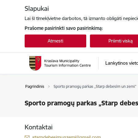
Eiti tiesiai prie puslapio turinio
Slapukai
Lai šī tīmekļvietne darbotos, tā izmanto obligāti nepiec
Prašome pasirinkti savo pasirinkimą:
Atmesti
Priimti viską
Lankytinos viet
Pagrindinis
Sporto pramogų parkas „Starp debesīm un zemi“
Sporto pramogų parkas „Starp debes
Kontaktai
El. paštas:
starpdebesimunzemi@gmail.com