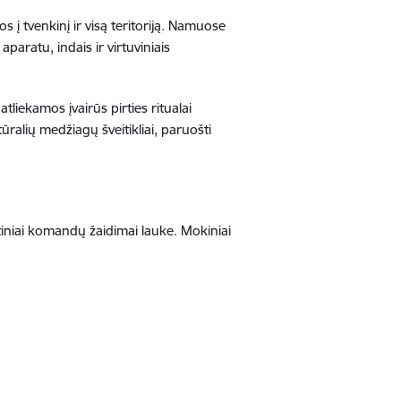
 į tvenkinį ir visą teritoriją. Namuose
paratu, indais ir virtuviniais
 atliekamos įvairūs pirties ritualai
ūralių medžiagų šveitikliai, paruošti
tiniai komandų žaidimai lauke. Mokiniai