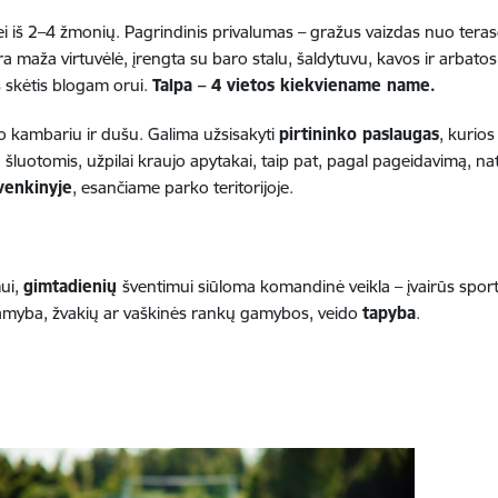
i iš 2–4 žmonių. Pagrindinis privalumas – gražus vaizdas nuo terasos
 maža virtuvėlė, įrengta su baro stalu, šaldytuvu, kavos ir arbatos a
s skėtis blogam orui.
Talpa – 4 vietos kiekviename name.
 kambariu ir dušu. Galima užsisakyti
pirtininko paslaugas
, kurios
 šluotomis, užpilai kraujo apytakai, taip pat, pagal pageidavimą, nat
venkinyje
, esančiame parko teritorijoje.
ui,
gimtadienių
šventimui siūloma komandinė veikla – įvairūs spor
 gamyba, žvakių ar vaškinės rankų gamybos, veido
tapyba
.