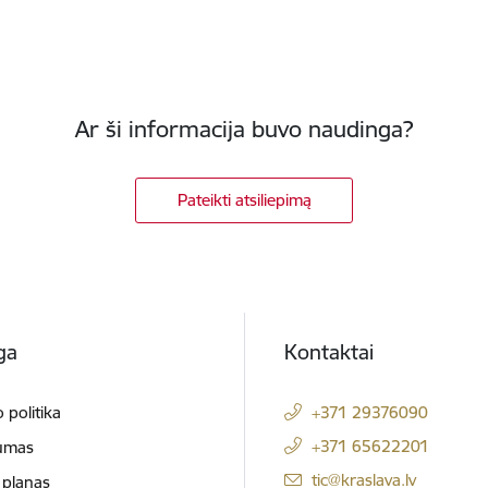
Ar ši informacija buvo naudinga?
Pateikti atsiliepimą
ga
Kontaktai
 politika
+371 29376090
+371 65622201
umas
El. paštas:
tic@kraslava.lv
 planas