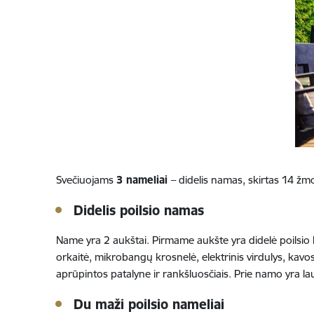
Svečiuojams
3 nameliai
– didelis namas, skirtas 14 žm
Didelis poilsio namas
Name yra 2 aukštai. Pirmame aukšte yra didelė poilsio k
orkaitė, mikrobangų krosnelė, elektrinis virdulys, kavo
aprūpintos patalyne ir rankšluosčiais. Prie namo yra la
Du maži poilsio nameliai