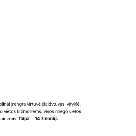
ai įrengta virtuvė (šaldytuvas, viryklė,
iego vietos 8 žmonėms. Visos miego vietos
psninėmis.
Talpa – 14 žmonių.