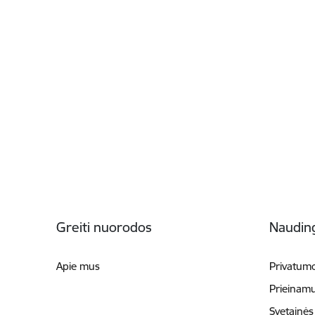
Poraštė
Greiti nuorodos
Naudin
Apie mus
Privatumo
Prieinam
Svetainės