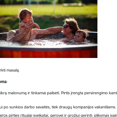
rkti masalą.
loma
:
i tikrą malonumą ir tinkamai pailsėti. Pirtis įrengta persirengimo kam
mui po sunkios darbo savaitės, tiek draugų kompanijos vakarėliams.
ūs pirties ritualai sveikatai, gerovei ir grožiui gerinti: plikymas įv