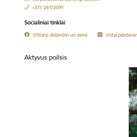
+371 26172091
Socialiniai tinklai
@Starp debesīm un zemi
@starpdebesi
Aktyvus poilsis