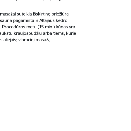
masažai suteikia išskirtinę priežiūrą
itosauna pagaminta iš Altajaus kedro
ų. Procedūros metu (15 min.) kūnas yra
aukštu kraujospūdžiu arba tiems, kurie
aliejais; vibracinį masažą