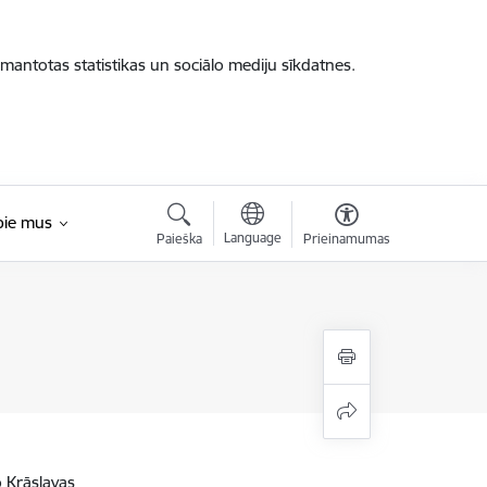
zmantotas statistikas un sociālo mediju sīkdatnes.
pie mus
Language
Paieška
Prieinamumas
o Krāslavas