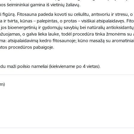
uos šeimininkai gamina iš vietinių žaliavų.
 figūrą. Fitosauna padeda kovoti su celiulitu, antsvoriu ir stresu, o 
 ir tvirta, kūnas – palepintas, o protas – visiškai atsipalaidavęs. F
jos bioenergetinių ir gydomųjų savybių bei natūralių antioksidant
ažuojamas, o galva lieka lauke, todėl procedūra tinka žmonėms su 
: atsipalaidavimą kedro fitosaunoje; kūno masažą su aromatiniais 
atos procedūros pabaigoje.
ir du maži poilsio nameliai (kiekviename po 4 vietas).
km)