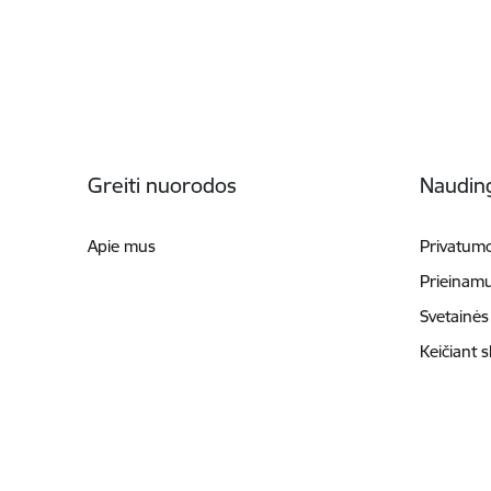
Poraštė
Greiti nuorodos
Naudin
Apie mus
Privatumo
Prieinam
Svetainės
Keičiant 