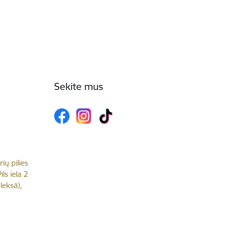
Sekite mus
rių pilies
ls iela 2
leksā),