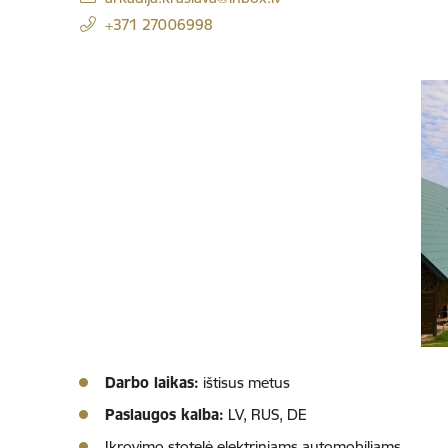
+371 27006998
Darbo laikas:
ištisus metus
Paslaugos kalba:
LV, RUS, DE
Įkrovimo stotelė elektriniams automobiliams.