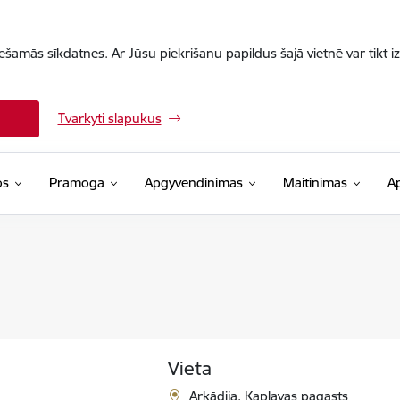
iešamās sīkdatnes. Ar Jūsu piekrišanu papildus šajā vietnē var tikt i
Tvarkyti slapukus
os
Pramoga
Apgyvendinimas
Maitinimas
A
Vieta
Arkādija, Kaplavas pagasts