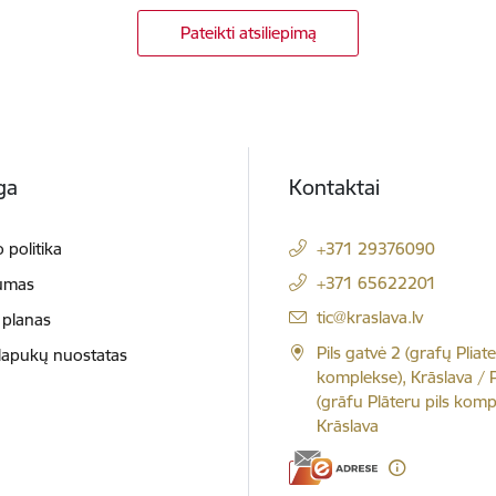
Pateikti atsiliepimą
ga
Kontaktai
 politika
+371 29376090
+371 65622201
umas
El. paštas:
tic@kraslava.lv
 planas
Pils gatvė 2 (grafų Pliate
slapukų nuostatas
komplekse), Krāslava / Pi
(grāfu Plāteru pils komp
Krāslava