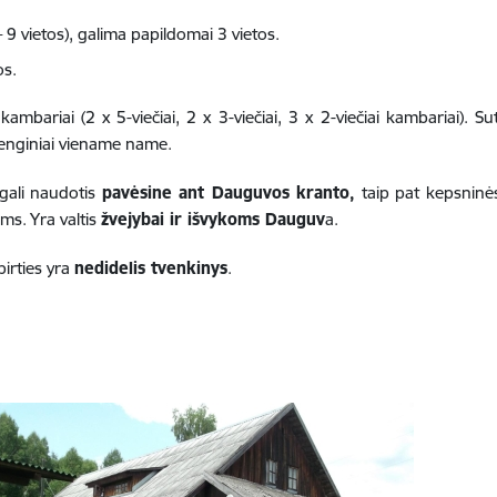
9 vietos), galima papildomai 3 vietos.
os.
bariai (2 x 5-viečiai, 2 x 3-viečiai, 3 x 2-viečiai kambariai). Sute
renginiai viename name.
i gali naudotis
pavėsine ant Dauguvos kranto,
taip pat kepsninės
ms. Yra valtis
žvejybai ir išvykoms Dauguv
a.
pirties yra
nedidelis tvenkinys
.