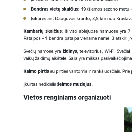
Bendras vietų skaičius:
19 (žiemos sezono metu – 
Įsikūręs ant Dauguvos kranto, 3,5 km nuo Kraslav
Kambarių skaičius:
iš viso abiejuose namuose yra 7 kam
Patalpos – 1 bendra patalpa viename name, 3 atskiri į
Svečių namose yra
židinys
, televizorius, Wi-Fi. Svečia
vaikų žaidimų aikštelė. Šalia yra miškas pasivaikščiojima
Kaimo pirtis
su pirties vantomis ir rankšluosčiais. Prie 
Įkurtas nedidelis
šeimos muziejus.
Vietos renginiams organizuoti