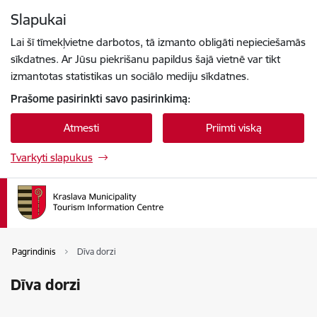
Eiti tiesiai prie puslapio turinio
Slapukai
Paspauskite
, kad ieškotumėte
Enter
Lai šī tīmekļvietne darbotos, tā izmanto obligāti nepieciešamās
sīkdatnes. Ar Jūsu piekrišanu papildus šajā vietnē var tikt
izmantotas statistikas un sociālo mediju sīkdatnes.
Prašome pasirinkti savo pasirinkimą:
Atmesti
Priimti viską
Tvarkyti slapukus
Pagrindinis
Dīva dorzi
Dīva dorzi