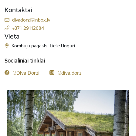
Kontaktai
El. paštas:
divadorzi@inbox.lv
+371 29112684
Vieta
Kombuļu pagasts, Lielie Unguri
Socialiniai tinklai
@Dīva Dorzi
@diva.dorzi