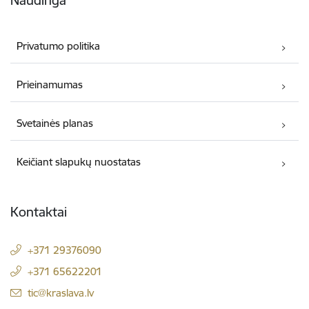
Privatumo politika
Prieinamumas
Svetainės planas
Keičiant slapukų nuostatas
Kontaktai
+371 29376090
+371 65622201
El. paštas:
tic@kraslava.lv