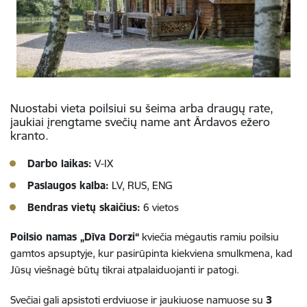
Nuostabi vieta poilsiui su šeima arba draugų rate,
jaukiai įrengtame svečių name ant Ārdavos ežero
kranto.
Darbo laikas:
V-IX
Paslaugos kalba:
LV, RUS, ENG
Bendras vietų skaičius:
6 vietos
Poilsio namas „Dīva Dorzi“
kviečia mėgautis ramiu poilsiu
gamtos apsuptyje, kur pasirūpinta kiekviena smulkmena, kad
Jūsų viešnagė būtų tikrai atpalaiduojanti ir patogi.
Svečiai gali apsistoti erdviuose ir jaukiuose namuose su
3