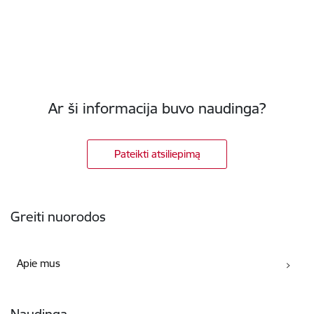
Ar ši informacija buvo naudinga?
Pateikti atsiliepimą
Poraštė
Greiti nuorodos
Apie mus
Naudinga