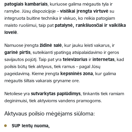
patogiais kambariais
, kuriuose galima mėgautis tyla ir
ramybe. Jūsų dispozicijoje –
visiškai įrengta virtuvė
su
integruota buitine technika ir viskuo, ko reikia patogiam
maisto ruošimui, taip pat
patalynė, rankšluosčiai ir vaikiška
lovelė
.
Namuose įrengta
židinė salė
, kur jauku leisti vakarus, ir
garinė pirtis
, suteikianti ypatingą atsipalaidavimo ir geros
savijautos pojūtį. Taip pat yra
televizorius
ir
internetas
, kad
poilsis būtų tiek aktyvus, tiek ramus – pagal Jūsų
pageidavimą. Kieme įrengta
kepsninės zona
, kur galima
mėgautis šiltais vakarais gryname ore.
Netoliese yra
sutvarkytas paplūdimys
, tinkantis tiek ramiam
deginimuisi, tiek aktyvioms vandens pramogoms.
Aktyvaus poilsio mėgėjams siūloma:
SUP lentų nuoma,