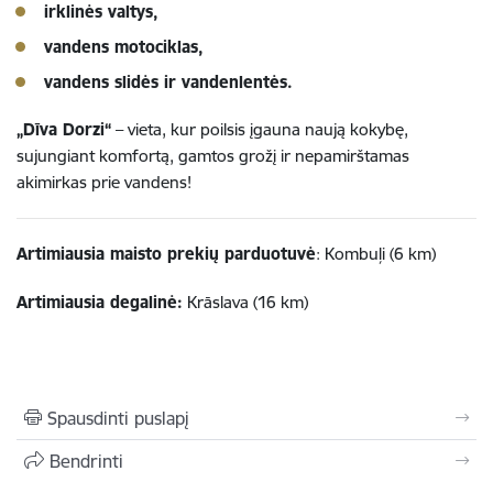
irklinės valtys,
vandens motociklas,
vandens slidės ir vandenlentės.
„Dīva Dorzi“
– vieta, kur poilsis įgauna naują kokybę,
sujungiant komfortą, gamtos grožį ir nepamirštamas
akimirkas prie vandens!
Artimiausia maisto prekių parduotuvė
: Kombuļi (6 km)
Artimiausia degalinė:
Krāslava (16 km)
Spausdinti puslapį
Bendrinti