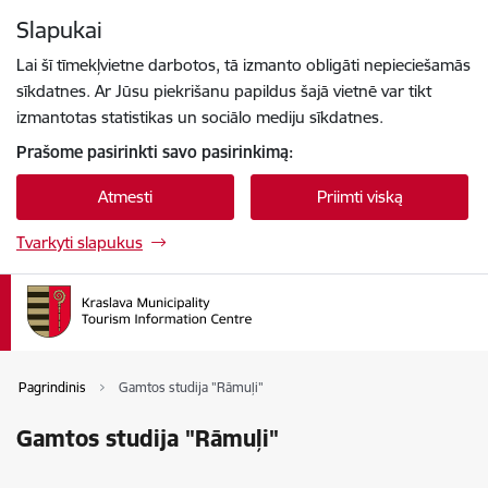
Eiti tiesiai prie puslapio turinio
Slapukai
Paspauskite
, kad ieškotumėte
Enter
Lai šī tīmekļvietne darbotos, tā izmanto obligāti nepieciešamās
sīkdatnes. Ar Jūsu piekrišanu papildus šajā vietnē var tikt
izmantotas statistikas un sociālo mediju sīkdatnes.
Prašome pasirinkti savo pasirinkimą:
Atmesti
Priimti viską
Tvarkyti slapukus
Pagrindinis
Gamtos studija "Rāmuļi"
Gamtos studija "Rāmuļi"