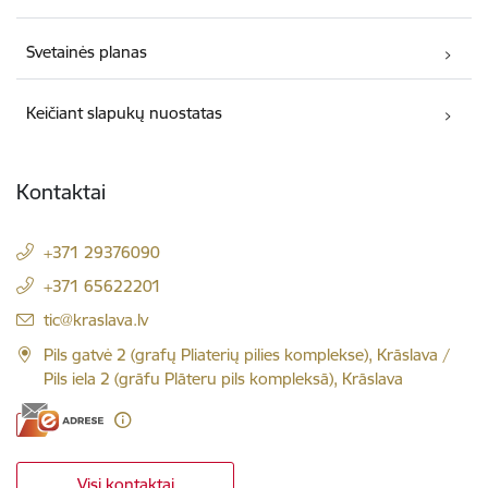
Svetainės planas
Keičiant slapukų nuostatas
Kontaktai
+371 29376090
+371 65622201
El. paštas:
tic@kraslava.lv
Pils gatvė 2 (grafų Pliaterių pilies komplekse), Krāslava /
Pils iela 2 (grāfu Plāteru pils kompleksā), Krāslava
Visi kontaktai