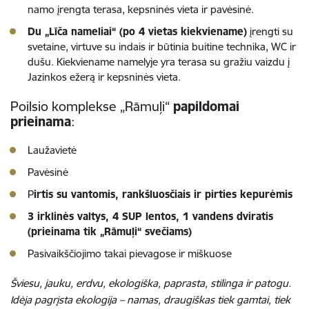
namo įrengta terasa, kepsninės vieta ir pavėsinė.
Du „Līča nameliai“ (po 4 vietas kiekviename)
įrengti su
svetaine, virtuve su indais ir būtinia buitine technika, WC ir
dušu. Kiekviename namelyje yra terasa su gražiu vaizdu į
Jazinkos ežerą ir kepsninės vieta.
Poilsio komplekse „Rāmuļi“
papildomai
prieinama
:
Laužavietė
Pavėsinė
P
irtis su vantomis, rankšluosčiais ir pirties kepurėmis
3 irklinės valtys, 4 SUP lentos, 1 vandens dviratis
(prieinama tik „Rāmuļi“ svečiams)
Pasivaikščiojimo takai pievagose ir miškuose
Šviesu, jauku, erdvu, ekologiška, paprasta, stilinga ir patogu.
Idėja pagrįsta ekologija – namas, draugiškas tiek gamtai, tiek