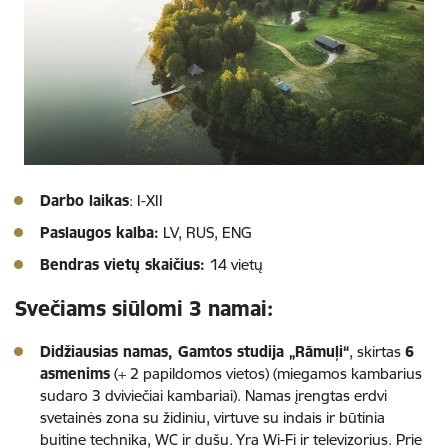
Darbo laikas
: I-XII
Paslaugos kalba:
LV, RUS, ENG
Bendras vietų skaičius:
14 vietų
Svečiams siūlomi 3 namai:
Didžiausias namas, Gamtos studija „Rāmuļi“
, skirtas
6
asmenims
(+ 2 papildomos vietos) (miegamos kambarius
sudaro 3 dviviečiai kambariai). Namas įrengtas erdvi
svetainės zona su židiniu, virtuve su indais ir būtinia
buitine technika, WC ir dušu. Yra Wi-Fi ir televizorius. Prie