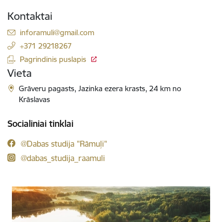
Kontaktai
El. paštas:
inforamuli@gmail.com
+371 29218267
Pagrindinis puslapis
Vieta
Grāveru pagasts, Jazinka ezera krasts, 24 km no
Krāslavas
Socialiniai tinklai
@Dabas studija "Rāmuļi"
@dabas_studija_raamuli