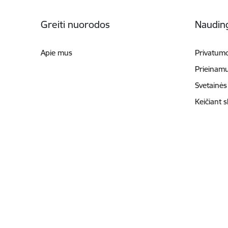
Poraštė
Greiti nuorodos
Naudin
Apie mus
Privatumo
Prieinam
Svetainės
Keičiant 