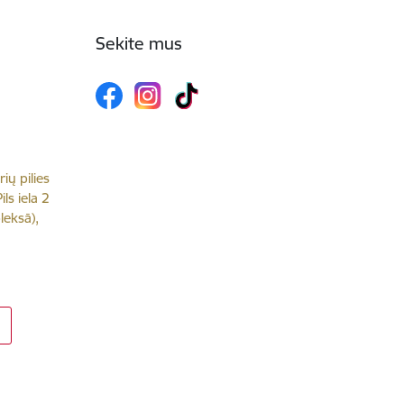
Sekite mus
rių pilies
ls iela 2
leksā),