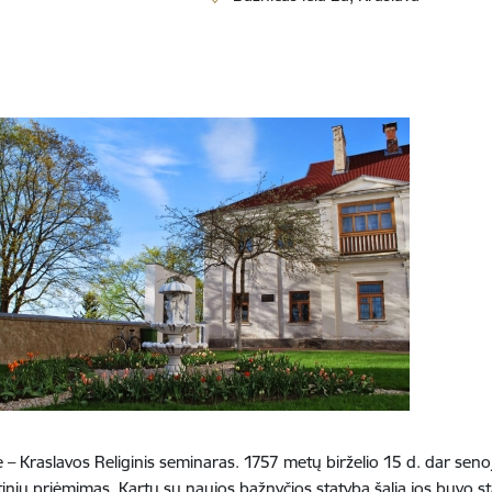
 – Kraslavos Religinis seminaras. 1757 metų birželio 15 d. dar senoj
nių priėmimas. Kartu su naujos bažnyčios statyba šalia jos buvo sta