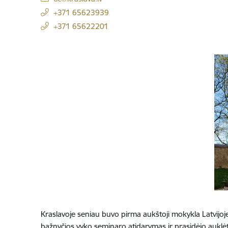
+371 65623939
+371 65622201
Kraslavoje seniau buvo pirma aukštoji mokykla Latvijoje
bažnyčios vyko seminaro atidarymas ir prasidėjo auklėti