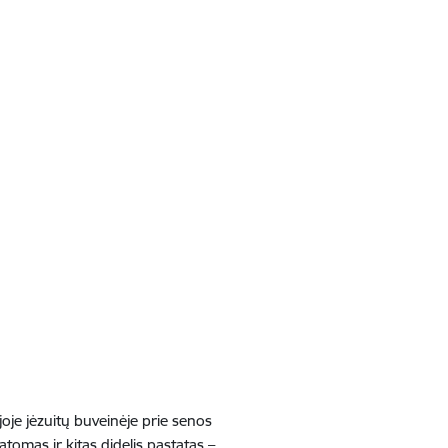
oje jėzuitų buveinėje prie senos
tomas ir kitas didelis pastatas –