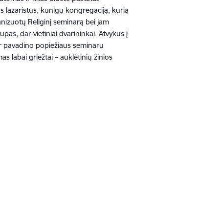
s lazaristus, kunigų kongregaciją, kurią
anizuotų Religinį seminarą bei jam
as, dar vietiniai dvarininkai. Atvykus į
 dar pavadino popiežiaus seminaru
 labai griežtai – auklėtinių žinios