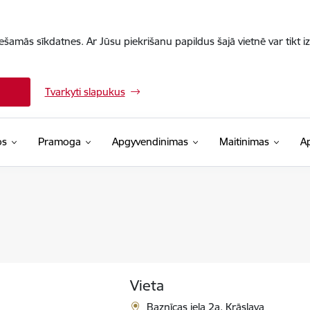
iešamās sīkdatnes. Ar Jūsu piekrišanu papildus šajā vietnē var tikt i
Tvarkyti slapukus
os
Pramoga
Apgyvendinimas
Maitinimas
A
Vieta
Baznīcas iela 2a, Krāslava