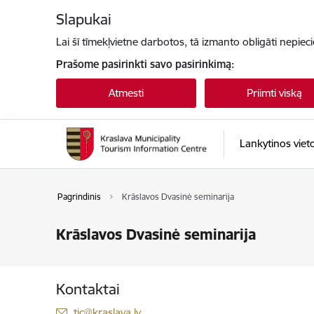
Eiti tiesiai prie puslapio turinio
Slapukai
Lai šī tīmekļvietne darbotos, tā izmanto obligāti nepiec
Prašome pasirinkti savo pasirinkimą:
Atmesti
Priimti viską
Lankytinos viet
Pagrindinis
Krāslavos Dvasinė seminarija
Krāslavos Dvasinė seminarija
Kontaktai
El. paštas:
tic@kraslava.lv