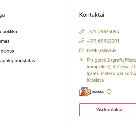
ga
Kontaktai
 politika
+371 29376090
+371 65622201
umas
El. paštas:
tic@kraslava.lv
 planas
Pils gatvė 2 (grafų Pliate
slapukų nuostatas
komplekse), Krāslava / Pi
(grāfu Plāteru pils komp
Krāslava
Visi kontaktai