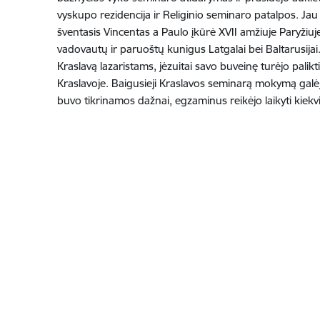
vyskupo rezidencija ir Religinio seminaro patalpos. Jau
šventasis Vincentas a Paulo įkūrė XVII amžiuje Paryžiuje
vadovautų ir paruoštų kunigus Latgalai bei Baltarusijai
Kraslavą lazaristams, jėzuitai savo buveinę turėjo pali
Kraslavoje. Baigusieji Kraslavos seminarą mokymą galėj
buvo tikrinamos dažnai, egzaminus reikėjo laikyti kie