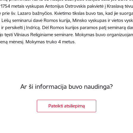
 1754 metais vyskupas Antonijus Ostrovskis pakvietė į Kraslavą tėvu
 prie šv. Lazaro bažnyčios. Kvietimo tikslas buvo tas, kad jie suorg
. Lėšų seminarui davė Romos kurija, Minsko vyskupas ir vietos vyskup
kti ir persikelti į Indricą. Dėl Romos kurijos paramos patį seminarą
o tęsti Vilniaus Religiniame seminare. Mokymas buvo organizuojamas
kvieną mėnesį. Mokymas truko 4 metus.
Ar ši informacija buvo naudinga?
Pateikti atsiliepimą