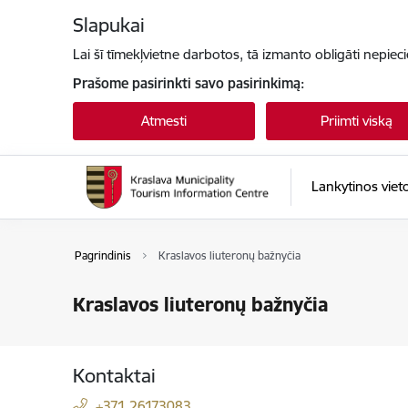
Eiti tiesiai prie puslapio turinio
Slapukai
Lai šī tīmekļvietne darbotos, tā izmanto obligāti nepiec
Prašome pasirinkti savo pasirinkimą:
Atmesti
Priimti viską
Lankytinos viet
Pagrindinis
Kraslavos liuteronų bažnyčia
Kraslavos liuteronų bažnyčia
Kontaktai
+371 26173083