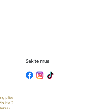
Sekite mus
rių pilies
ls iela 2
leksā),