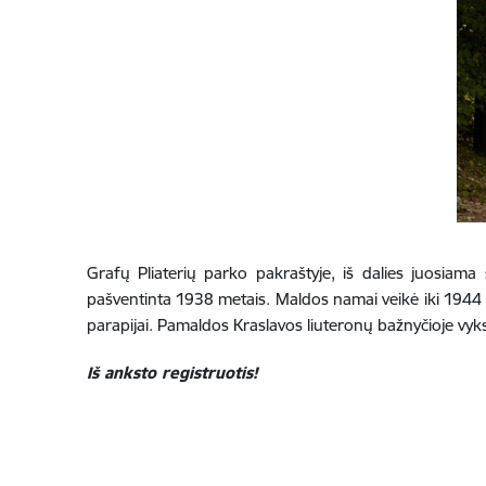
Grafų Pliaterių parko pakraštyje, iš dalies juosiam
pašventinta 1938 metais. Maldos namai veikė iki 1944 m
parapijai. Pamaldos Kraslavos liuteronų bažnyčioje vyk
Iš anksto registruotis!