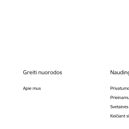
Poraštė
Greiti nuorodos
Naudin
Apie mus
Privatumo
Prieinam
Svetainės
Keičiant 