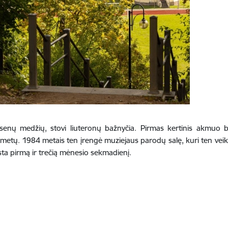
a senų medžių, stovi liuteronų bažnyčia. Pirmas kertinis akmuo
etų. 1984 metais ten įrengė muziejaus parodų salę, kuri ten veikė
sta pirmą ir trečią mėnesio sekmadienį.