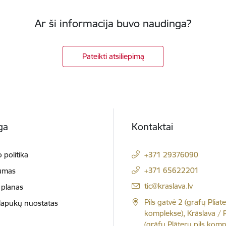
Ar ši informacija buvo naudinga?
Pateikti atsiliepimą
ga
Kontaktai
 politika
+371 29376090
+371 65622201
umas
El. paštas:
tic@kraslava.lv
 planas
Pils gatvė 2 (grafų Pliate
slapukų nuostatas
komplekse), Krāslava / Pi
(grāfu Plāteru pils komp