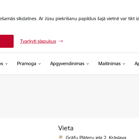
iešamās sīkdatnes. Ar Jūsu piekrišanu papildus šajā vietnē var tikt i
Tvarkyti slapukus
os
Pramoga
Apgyvendinimas
Maitinimas
A
Vieta
Grāfu Plāteru iela 2, Krāslava