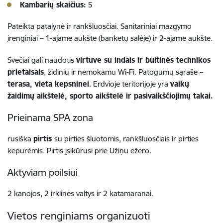
Kambarių skaičius:
5
Pateikta patalynė ir rankšluosčiai. Sanitariniai mazgymo
įrenginiai – 1-ajame aukšte (banketų salėje) ir 2-ajame aukšte.
Svečiai gali naudotis
virtuve su indais ir buitinės technikos
prietaisais
, židiniu ir nemokamu Wi-Fi. Patogumų sąraše –
terasa, vieta kepsninei
. Erdvioje teritorijoje yra
vaikų
žaidimų aikštelė, sporto aikštelė ir pasivaikščiojimų takai.
Prieinama SPA zona
rusiška
pirtis
su pirties šluotomis, rankšluosčiais ir pirties
kepurėmis. Pirtis įsikūrusi prie Užiņu ežero.
Aktyviam poilsiui
2 kanojos, 2 irklinės valtys ir 2 katamaranai.
Vietos renginiams organizuoti