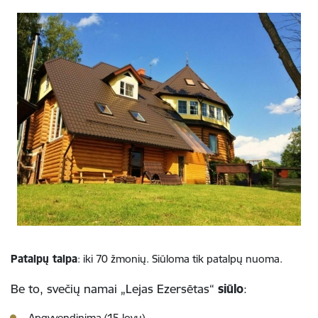
Patalpų talpa
: iki 70 žmonių. Siūloma tik patalpų nuoma.
Be to, svečių namai „Lejas Ezersētas“
siūlo
:
Apgyvendinimą (15 lovų)