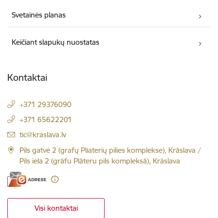
Svetainės planas
Keičiant slapukų nuostatas
Kontaktai
+371 29376090
+371 65622201
El. paštas:
tic@kraslava.lv
Pils gatvė 2 (grafų Pliaterių pilies komplekse), Krāslava /
Pils iela 2 (grāfu Plāteru pils kompleksā), Krāslava
Visi kontaktai