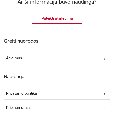
Ar ši informacija buvo naudinga?
Pateikti atsiliepimą
Poraštė
Greiti nuorodos
Apie mus
Naudinga
Privatumo politika
Prieinamumas