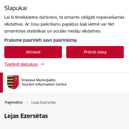
Eiti tiesiai prie puslapio turinio
Slapukai
Paspauskite
, kad ieškotumėte
Enter
Lai šī tīmekļvietne darbotos, tā izmanto obligāti nepieciešamās
sīkdatnes. Ar Jūsu piekrišanu papildus šajā vietnē var tikt
izmantotas statistikas un sociālo mediju sīkdatnes.
Prašome pasirinkti savo pasirinkimą:
Atmesti
Priimti viską
Tvarkyti slapukus
Pagrindinis
Lejas Ezersētas
Lejas Ezersētas