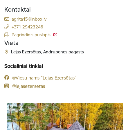
Kontaktai
El. paštas:
agrita15@inbox.lv
+371 29423246
Pagrindinis puslapis
Vieta
Lejas Ezersētas, Andrupenes pagasts
Socialiniai tinklai
@Viesu nams "Lejas Ezersētas"
@lejasezersetas