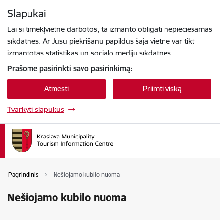
Eiti tiesiai prie puslapio turinio
Slapukai
Paspauskite
, kad ieškotumėte
Enter
Lai šī tīmekļvietne darbotos, tā izmanto obligāti nepieciešamās
sīkdatnes. Ar Jūsu piekrišanu papildus šajā vietnē var tikt
izmantotas statistikas un sociālo mediju sīkdatnes.
Prašome pasirinkti savo pasirinkimą:
Atmesti
Priimti viską
Tvarkyti slapukus
Pagrindinis
Nešiojamo kubilo nuoma
Nešiojamo kubilo nuoma