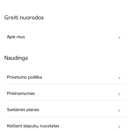
Poraštė
Greiti nuorodos
Apie mus
Naudinga
Privatumo politika
Prieinamumas
Svetainės planas
Keičiant slapukų nuostatas