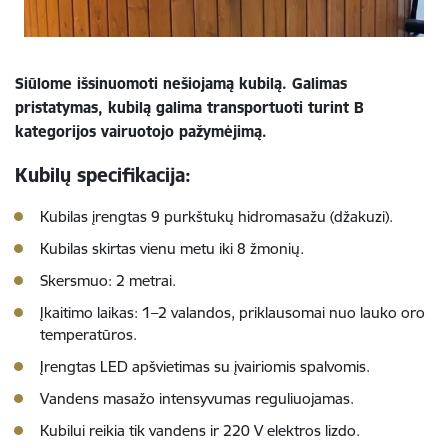
Siūlome išsinuomoti nešiojamą kubilą. Galimas
pristatymas, kubilą galima transportuoti turint B
kategorijos vairuotojo pažymėjimą.
Kubilų specifikacija:
Kubilas įrengtas 9 purkštukų hidromasažu (džakuzi).
Kubilas skirtas vienu metu iki 8 žmonių.
Skersmuo: 2 metrai.
Įkaitimo laikas: 1–2 valandos, priklausomai nuo lauko oro
temperatūros.
Įrengtas LED apšvietimas su įvairiomis spalvomis.
Vandens masažo intensyvumas reguliuojamas.
Kubilui reikia tik vandens ir 220 V elektros lizdo.