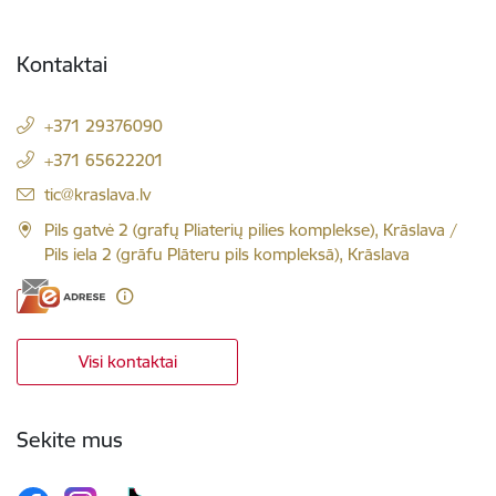
Kontaktai
+371 29376090
+371 65622201
El. paštas:
tic@kraslava.lv
Pils gatvė 2 (grafų Pliaterių pilies komplekse), Krāslava /
Pils iela 2 (grāfu Plāteru pils kompleksā), Krāslava
Visi kontaktai
Sekite mus