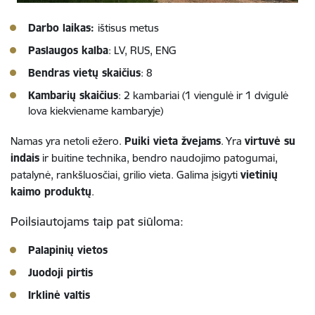
Darbo laikas:
ištisus metus
Paslaugos kalba
: LV, RUS, ENG
Bendras vietų skaičius
: 8
Kambarių skaičius
: 2 kambariai (1 viengulė ir 1 dvigulė
lova kiekviename kambaryje)
Namas yra netoli ežero.
Puiki vieta žvejams
. Yra
virtuvė su
indais
ir buitine technika, bendro naudojimo patogumai,
patalynė, rankšluosčiai, grilio vieta. Galima įsigyti
vietinių
kaimo produktų
.
Poilsiautojams taip pat siūloma:
Palapinių vietos
Juodoji pirtis
Irklinė valtis