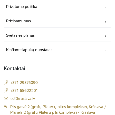
Privatumo politika
Prieinamumas
Svetainės planas
Keičiant slapukų nuostatas
Kontaktai
+371 29376090
+371 65622201
El. paštas:
tic@kraslava.lv
Pils gatvė 2 (grafų Pliaterių pilies komplekse), Krāslava /
Pils iela 2 (grāfu Plāteru pils kompleksā), Krāslava