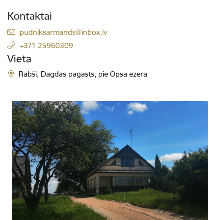
Kontaktai
El. paštas:
pudniksarmands@inbox.lv
+371 25960309
Vieta
Rabši, Dagdas pagasts, pie Opsa ezera