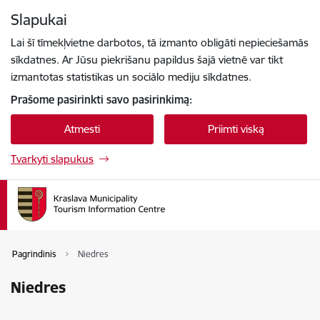
Eiti tiesiai prie puslapio turinio
Slapukai
Paspauskite
, kad ieškotumėte
Enter
Lai šī tīmekļvietne darbotos, tā izmanto obligāti nepieciešamās
sīkdatnes. Ar Jūsu piekrišanu papildus šajā vietnē var tikt
izmantotas statistikas un sociālo mediju sīkdatnes.
Prašome pasirinkti savo pasirinkimą:
Atmesti
Priimti viską
Tvarkyti slapukus
Pagrindinis
Niedres
Niedres