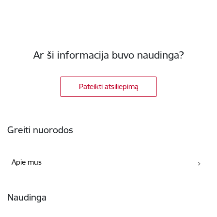
Ar ši informacija buvo naudinga?
Pateikti atsiliepimą
Poraštė
Greiti nuorodos
Apie mus
Naudinga