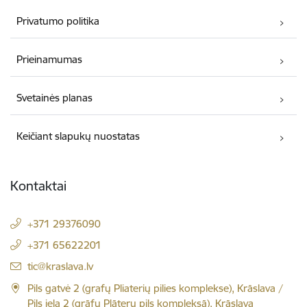
Privatumo politika
Prieinamumas
Svetainės planas
Keičiant slapukų nuostatas
Kontaktai
+371 29376090
+371 65622201
El. paštas:
tic@kraslava.lv
Pils gatvė 2 (grafų Pliaterių pilies komplekse), Krāslava /
Pils iela 2 (grāfu Plāteru pils kompleksā), Krāslava