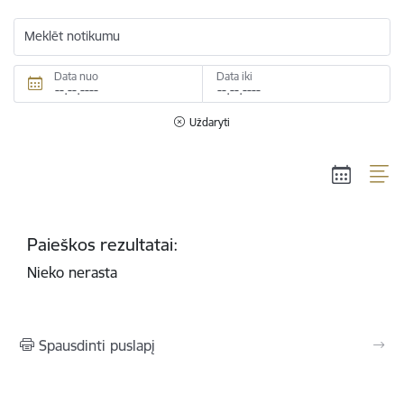
Meklēt notikumu
Data nuo
Data iki
Uždaryti
Paieškos rezultatai:
Nieko nerasta
Spausdinti puslapį