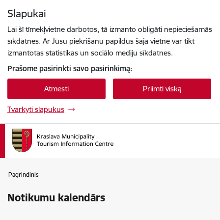
Eiti tiesiai prie puslapio turinio
Slapukai
Paspauskite
, kad ieškotumėte
Enter
Lai šī tīmekļvietne darbotos, tā izmanto obligāti nepieciešamās
sīkdatnes. Ar Jūsu piekrišanu papildus šajā vietnē var tikt
izmantotas statistikas un sociālo mediju sīkdatnes.
Prašome pasirinkti savo pasirinkimą:
Atmesti
Priimti viską
Tvarkyti slapukus
Pagrindinis
Notikumu kalendārs