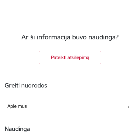
Ar ši informacija buvo naudinga?
Pateikti atsiliepimą
Poraštė
Greiti nuorodos
Apie mus
Naudinga