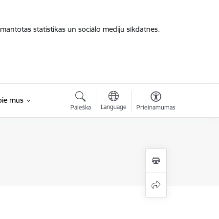
zmantotas statistikas un sociālo mediju sīkdatnes.
pie mus
Language
Paieška
Prieinamumas