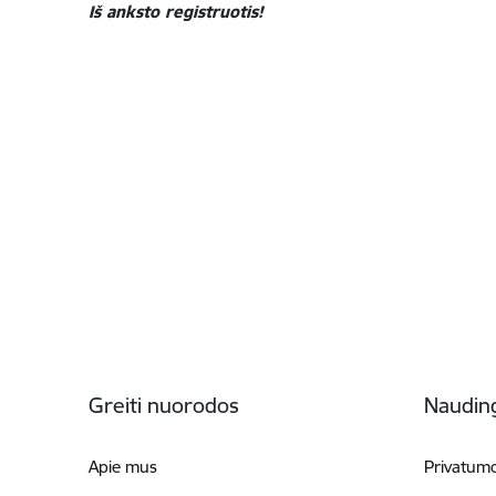
Iš anksto registruotis!
Poraštė
Greiti nuorodos
Naudin
Apie mus
Privatumo