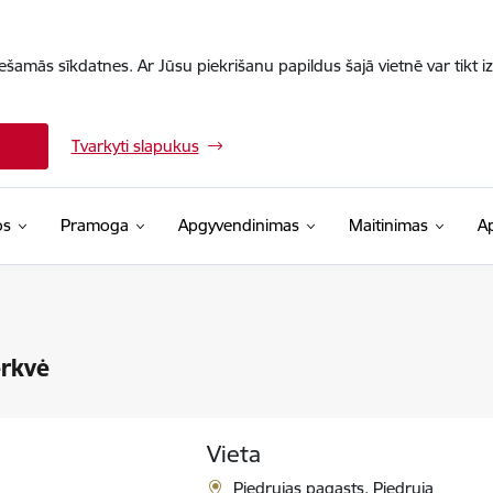
iešamās sīkdatnes. Ar Jūsu piekrišanu papildus šajā vietnē var tikt i
Tvarkyti slapukus
os
Pramoga
Apgyvendinimas
Maitinimas
A
erkvė
Vieta
Piedrujas pagasts, Piedruja