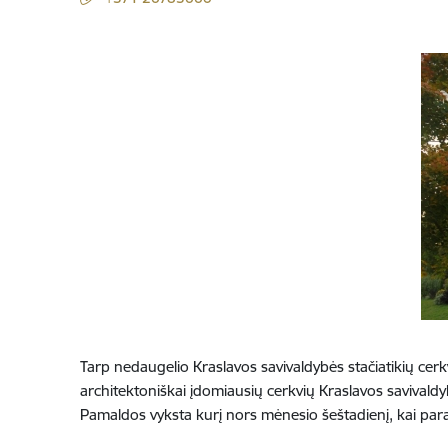
Tarp nedaugelio Kraslavos savivaldybės stačiatikių cerkvių
architektoniškai įdomiausių cerkvių Kraslavos savivald
Pamaldos vyksta kurį nors mėnesio šeštadienį, kai parap