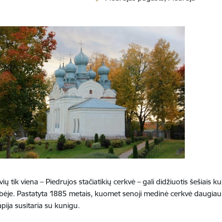
 tik viena – Piedrujos stačiatikių cerkvė – gali didžiuotis šešiais kup
ybėje. Pastatyta 1885 metais, kuomet senoji medinė cerkvė daugiau n
ija susitaria su kunigu.