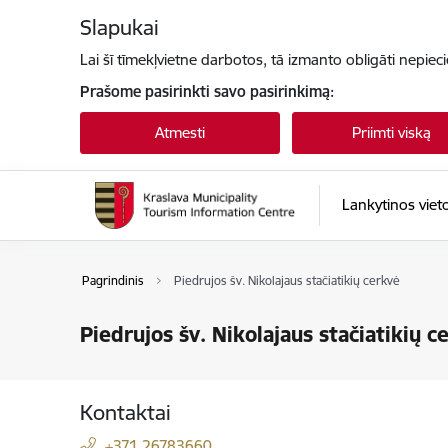
Eiti tiesiai prie puslapio turinio
Slapukai
Lai šī tīmekļvietne darbotos, tā izmanto obligāti nepiec
Prašome pasirinkti savo pasirinkimą:
Atmesti
Priimti viską
Lankytinos viet
Pagrindinis
Piedrujos šv. Nikolajaus stačiatikių cerkvė
Piedrujos šv. Nikolajaus stačiatikių c
Kontaktai
+371 26783660