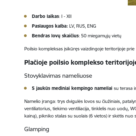
Darbo laikas
: I - XII
Paslaugos kalba:
LV, RUS, ENG
Bendras lovų skaičius
: 50 miegamųjų vietų
Poilsio kompleksas įsikūręs vaizdingoje teritorijoje pr
Plačioje poilsio komplekso teritorijoj
Stovyklavimas nameliuose
5 jaukūs mediniai kempingo nameliai
su terasa i
Namelio įranga: trys dvigulės lovos su čiužiniais, pataly
ventiliatorius, tiekimo ventiliacija, tinklelis nuo uodų
kainą), pikniko stalas su suolais (6 vietos) ir skėtis nuo
Glamping