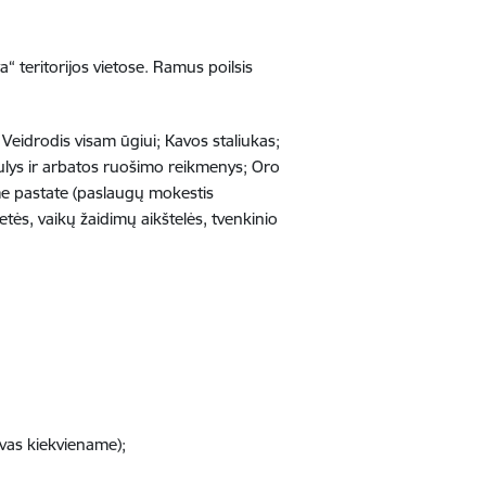
teritorijos vietose. Ramus poilsis
 Veidrodis visam ūgiui; Kavos staliukas;
rdulys ir arbatos ruošimo reikmenys; Oro
ame pastate (paslaugų mokestis
etės, vaikų žaidimų aikštelės, tvenkinio
vas kiekviename);