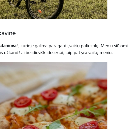
kavinė
Adamova“
, kurioje galima paragauti įvairių patiekalų. Meniu siūlomi 
ūs užkandžiai bei dieviški desertai, taip pat yra vaikų meniu.