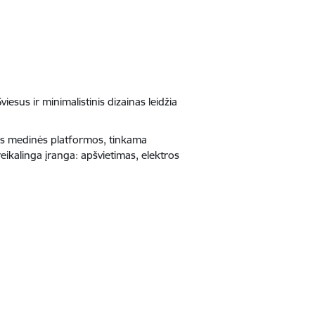
iesus ir minimalistinis dizainas leidžia
gios medinės platformos, tinkama
reikalinga įranga: apšvietimas, elektros