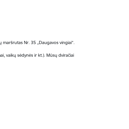
ių maršrutas Nr. 35 „Daugavos vingiai“.
ai, vaikų sėdynės ir kt.). Mūsų dviračiai