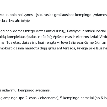
 kupolo nakvynės – įsikūrusios gražiausiose kempingo „Adamova“ 
ikrai liks atmintyje!
gti papildomas miego vietas ant čiužinių); Patalynė ir rankšluosčiai;
ldų komplektas (stalas ir kėdės); Apšvietimas ir elektros lizdai; Vi
a; Tualetas, dušas ir pilnai įrengta virtuvė šalia esančiame ūkini
okestį galima naudotis dujų griliu ant terasos; Prieiga prie laužavi
ipalaidavimui kempingo svečiams;
 glampingai (po 2 lovas kiekviename), 5 kempingo nameliai (po 6 lo