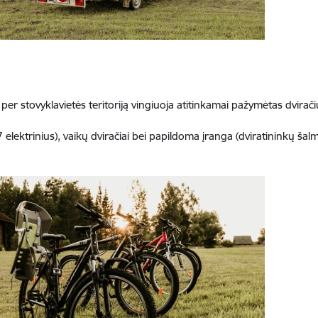
er stovyklavietės teritoriją vingiuoja atitinkamai pažymėtas dvirač
 elektrinius), vaikų dviračiai bei papildoma įranga (dviratininkų šalm