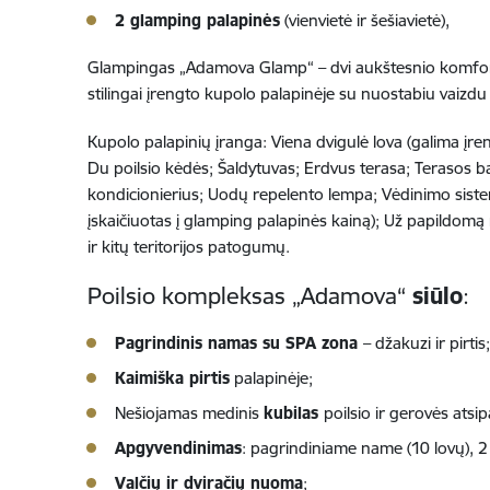
2 glamping palapinės
(vienvietė ir šešiavietė),
Glampingas „Adamova Glamp“ – dvi aukštesnio komforto
stilingai įrengto kupolo palapinėje su nuostabiu vaizdu t
Kupolo palapinių įranga: Viena dvigulė lova (galima įren
Du poilsio kėdės; Šaldytuvas; Erdvus terasa; Terasos ba
kondicionierius; Uodų repelento lempa; Vėdinimo sistem
įskaičiuotas į glamping palapinės kainą); Už papildomą m
ir kitų teritorijos patogumų.
Poilsio kompleksas „Adamova“
siūlo
:
Pagrindinis namas su SPA zona
– džakuzi ir pirtis;
Kaimiška pirtis
palapinėje;
Nešiojamas medinis
kubilas
poilsio ir gerovės ats
Apgyvendinimas
: pagrindiniame name (10 lovų), 2
Valčių ir dviračių nuoma
;