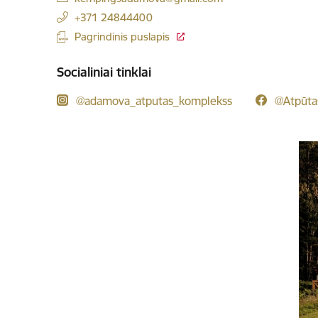
+371 24844400
Pagrindinis puslapis
Socialiniai tinklai
@adamova_atputas_komplekss
@Atpūta