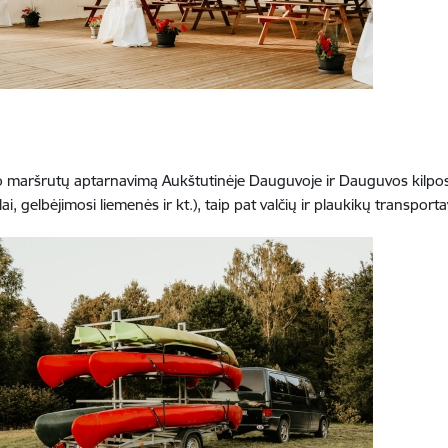
 maršrutų aptarnavimą Aukštutinėje Dauguvoje ir Dauguvos kilpose
lai, gelbėjimosi liemenės ir kt.), taip pat valčių ir plaukikų transpor