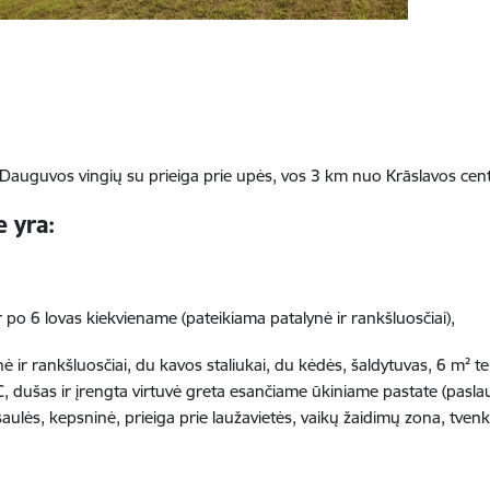
ie Dauguvos vingių su prieiga prie upės, vos 3 km nuo Krāslavos cen
e yra:
r po 6 lovas kiekviename (pateikiama patalynė ir rankšluosčiai),
nė ir rankšluosčiai, du kavos staliukai, du kėdės, šaldytuvas, 6 m² ter
, WC, dušas ir įrengta virtuvė greta esančiame ūkiniame pastate (pasl
 saulės, kepsninė, prieiga prie laužavietės, vaikų žaidimų zona, tvenki