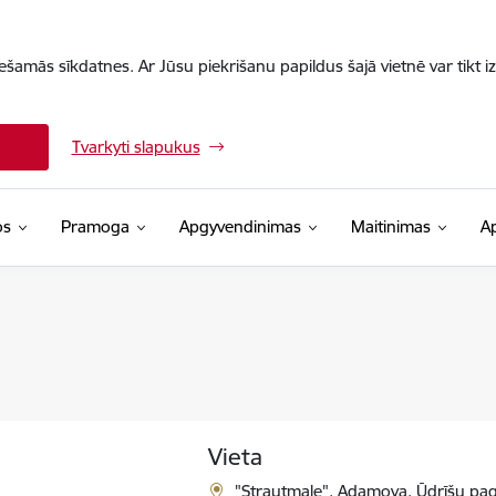
iešamās sīkdatnes. Ar Jūsu piekrišanu papildus šajā vietnē var tikt i
Tvarkyti slapukus
os
Pramoga
Apgyvendinimas
Maitinimas
A
Vieta
"Strautmale", Adamova, Ūdrīšu pag