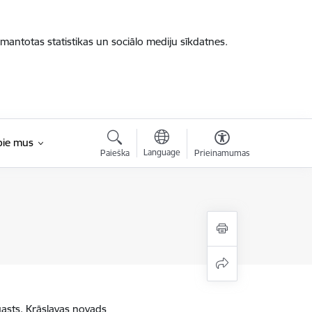
zmantotas statistikas un sociālo mediju sīkdatnes.
pie mus
Language
Paieška
Prieinamumas
asts, Krāslavas novads