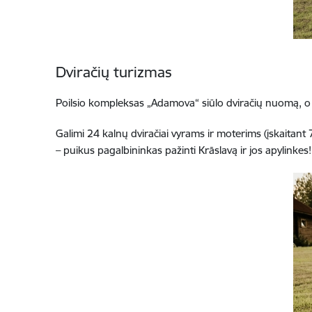
Dviračių turizmas
Poilsio kompleksas „Adamova“ siūlo dviračių nuomą, o p
Galimi 24 kalnų dviračiai vyrams ir moterims (įskaitant 7
– puikus pagalbininkas pažinti Krāslavą ir jos apylinkes!