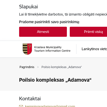
Eiti tiesiai prie puslapio turinio
Slapukai
Lai šī tīmekļvietne darbotos, tā izmanto obligāti nepiec
Prašome pasirinkti savo pasirinkimą:
Atmesti
Priimti viską
Lankytinos viet
Pagrindinis
Poilsio kompleksas „Adamova“
Poilsio kompleksas „Adamova“
Kontaktai
El. paštas:
kempingsadamova@gmail.com