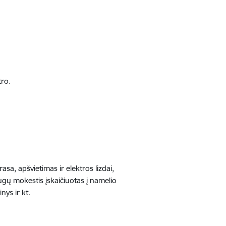
tro.
asa, apšvietimas ir elektros lizdai,
augų mokestis įskaičiuotas į namelio
nys ir kt.