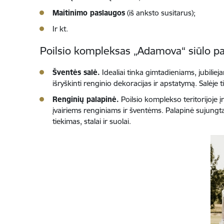
Maitinimo paslaugos
(iš anksto susitarus);
Ir kt.
Poilsio kompleksas „Adamova“ siūlo p
Šventės salė.
Idealiai tinka gimtadieniams, jubiliej
išryškinti renginio dekoracijas ir apstatymą. Salėje t
Renginių palapinė.
Poilsio komplekso teritorijoje 
įvairiems renginiams ir šventėms. Palapinė sujungta 
tiekimas, stalai ir suolai.