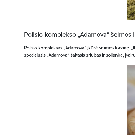
Poilsio komplekso „Adamova“ šeimos 
Poilsio kompleksas „Adamova“ įkūrė
šeimos kavinę „
specialusis „Adamova“ šaltasis sriubas ir solianka, įvair