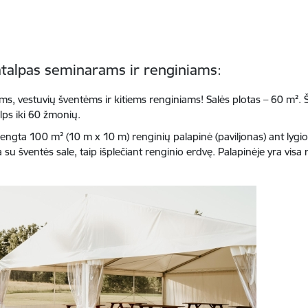
atalpas seminarams ir renginiams:
ams, vestuvių šventėms ir kitiems renginiams! Salės plotas – 60 m². Šv
ilps iki 60 žmonių.
įrengta 100 m² (10 m x 10 m) renginių palapinė (paviljonas) ant ly
su šventės sale, taip išplečiant renginio erdvę. Palapinėje yra visa 