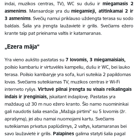
indai, muzikos centras, TV), WC su dušu ir
miegamasis 2
asmenims
. Mansardoje yra du
miegamieji, atitinkamai 2 ir
3 asmenims
. Svečių namui priklauso uždengta terasa su sodo
baldais. Šalia yra įrengta laužavietė ir grilis. Svečiams ežero
krante taip pat prieinama valtis ir katamaranas.
„Ezera māja“
Yra vieno aukšto pastatas su
7 lovomis, 3 miegamaisiais,
poilsio kambariu ir virtuvėlės kampeliu, dušu ir WC, bei lauko
terasa. Poilsio kambaryje yra sofa, kuri suteikia 2 papildomas
lovas. Svečiams suteikiamas TV, muzikos centras ir Wi-Fi
interneto ryšys.
Virtuvė pilnai įrengta su visais reikalingais
indais ir įrenginiais,
įskaitant indaplovę. Pastatas yra
maždaug už 30 m nuo ežero kranto. Šio namo nuomininkai
gali naudotis šalia esančia „Mažąja pirtimi“ su 5 lovomis (žr.
aprašymą), jei abu namai nuomojami kartu. Svečiams
suteikiamas privatus paplūdimys, 2 valtys, katamaranas bei
savo laužavietė ir grilis.
Palapines
galima statyti šalia pagal