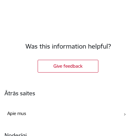
Was this information helpful?
Give feedback
Poraštė
Ātrās saites
Apie mus
Noderīgi