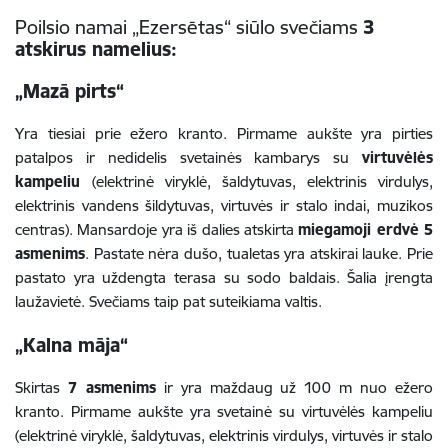
Poilsio namai „Ezersētas“ siūlo svečiams
3
atskirus namelius:
„Mazā pirts“
Yra tiesiai prie ežero kranto. Pirmame aukšte yra pirties
patalpos ir nedidelis svetainės kambarys su
virtuvėlės
kampeliu
(elektrinė viryklė, šaldytuvas, elektrinis virdulys,
elektrinis vandens šildytuvas, virtuvės ir stalo indai, muzikos
centras). Mansardoje yra iš dalies atskirta
miegamoji erdvė 5
asmenims
. Pastate nėra dušo, tualetas yra atskirai lauke. Prie
pastato yra uždengta terasa su sodo baldais. Šalia įrengta
laužavietė. Svečiams taip pat suteikiama valtis.
„Kalna māja“
Skirtas
7 asmenims
ir yra maždaug už 100 m nuo ežero
kranto. Pirmame aukšte yra svetainė su virtuvėlės kampeliu
(elektrinė viryklė, šaldytuvas, elektrinis virdulys, virtuvės ir stalo