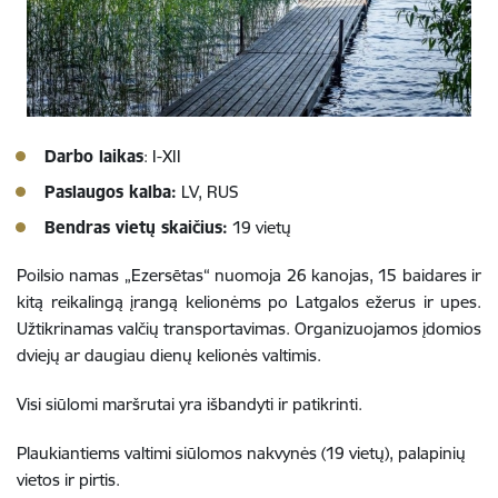
Darbo laikas
: I-XII
Paslaugos kalba:
LV, RUS
Bendras vietų skaičius:
19 vietų
Poilsio namas „Ezersētas“ nuomoja 26 kanojas, 15 baidares ir
kitą reikalingą įrangą kelionėms po Latgalos ežerus ir upes.
Užtikrinamas valčių transportavimas. Organizuojamos įdomios
dviejų ar daugiau dienų kelionės valtimis.
Visi siūlomi maršrutai yra išbandyti ir patikrinti.
Plaukiantiems valtimi siūlomos nakvynės (19 vietų), palapinių
vietos ir pirtis.