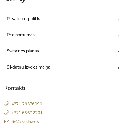
Privatumo politika
Prieinamumas
Svetainės planas
Sīkdatņu izvēles maiņa
Kontakti
+371 29376090
+371 65622201
El. paštas:
tic@kraslava.lv