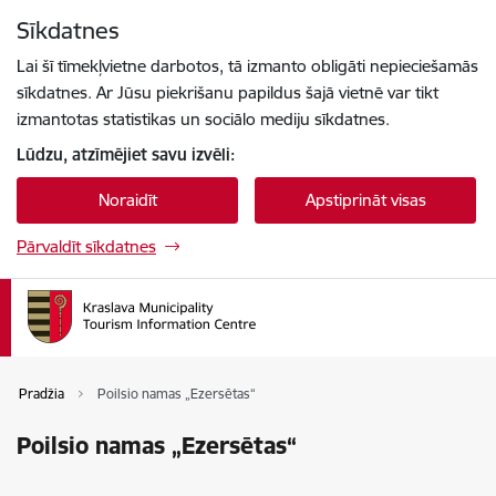
Pāriet uz lapas saturu
Sīkdatnes
Press
to search
Enter
Lai šī tīmekļvietne darbotos, tā izmanto obligāti nepieciešamās
sīkdatnes. Ar Jūsu piekrišanu papildus šajā vietnē var tikt
izmantotas statistikas un sociālo mediju sīkdatnes.
Lūdzu, atzīmējiet savu izvēli:
Noraidīt
Apstiprināt visas
Pārvaldīt sīkdatnes
Pradžia
Poilsio namas „Ezersētas“
Poilsio namas „Ezersētas“