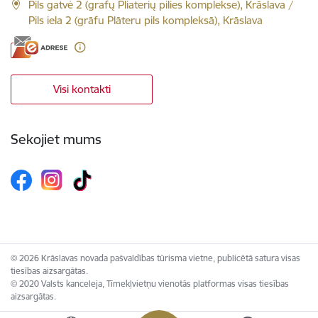
Pils gatvė 2 (grafų Pliaterių pilies komplekse), Krāslava /
Pils iela 2 (grāfu Plāteru pils kompleksā), Krāslava
Visi kontakti
Sekojiet mums
© 2026 Krāslavas novada pašvaldības tūrisma vietne, publicētā satura visas
tiesības aizsargātas.
© 2020 Valsts kanceleja, Tīmekļvietņu vienotās platformas visas tiesības
aizsargātas.