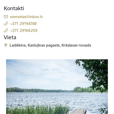
Kontakti
El. paštas:
ezersetas@inbox.lv
+371 29194748
+371 29166259
Vieta
Ladiškina, Kastuļinas pagasts, Krāslavas novads