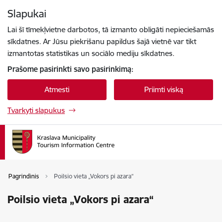
Eiti tiesiai prie puslapio turinio
Slapukai
Paspauskite
, kad ieškotumėte
Enter
Lai šī tīmekļvietne darbotos, tā izmanto obligāti nepieciešamās
sīkdatnes. Ar Jūsu piekrišanu papildus šajā vietnē var tikt
izmantotas statistikas un sociālo mediju sīkdatnes.
Prašome pasirinkti savo pasirinkimą:
Atmesti
Priimti viską
Tvarkyti slapukus
Pagrindinis
Poilsio vieta „Vokors pi azara“
Poilsio vieta „Vokors pi azara“