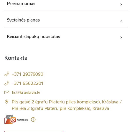
Prieinamumas
Svetainės planas
Keičiant slapukų nuostatas
Kontaktai
+371 29376090
+371 65622201
El. paštas:
tic@kraslava.lv
Pils gatvė 2 (grafų Pliaterių pilies komplekse), Krāslava /
Pils iela 2 (grāfu Plāteru pils kompleksā), Krāslava