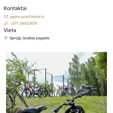
Kontaktai
El. paštas:
japins.juris@inbox.lv
+371 29422679
Vieta
Sprūģi, Izvaltas pagasts