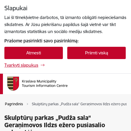
Eiti tiesiai prie puslapio turinio
Slapukai
Paspauskite
, kad ieškotumėte
Enter
Lai šī tīmekļvietne darbotos, tā izmanto obligāti nepieciešamās
sīkdatnes. Ar Jūsu piekrišanu papildus šajā vietnē var tikt
izmantotas statistikas un sociālo mediju sīkdatnes.
Prašome pasirinkti savo pasirinkimą:
Atmesti
Priimti viską
Tvarkyti slapukus
Pagrindinis
Skulptūrų parkas „Pudža sala“ Geraņimovos Ildzs ežero pusias
Skulptūrų parkas „Pudža sala“
Geraņimovos Ildzs ežero pusiasalio