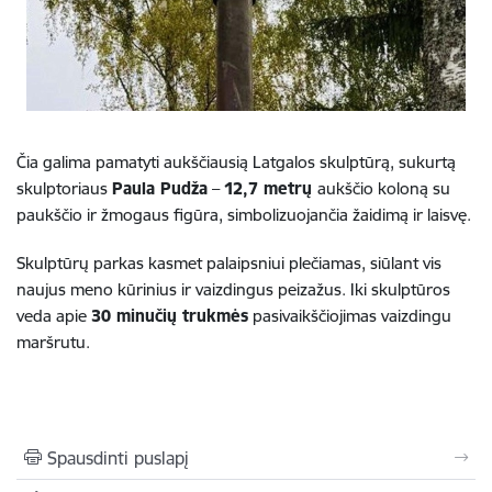
Čia galima pamatyti aukščiausią Latgalos skulptūrą, sukurtą
skulptoriaus
Paula Pudža
–
12,7 metrų
aukščio koloną su
paukščio ir žmogaus figūra, simbolizuojančia žaidimą ir laisvę.
Skulptūrų parkas kasmet palaipsniui plečiamas, siūlant vis
naujus meno kūrinius ir vaizdingus peizažus. Iki skulptūros
veda apie
30 minučių trukmės
pasivaikščiojimas vaizdingu
maršrutu.
Spausdinti puslapį