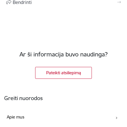
Bendrinti
Ar ši informacija buvo naudinga?
Pateikti atsiliepimą
Poraštė
Greiti nuorodos
Apie mus