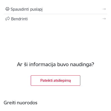
Spausdinti puslapį
Bendrinti
Ar ši informacija buvo naudinga?
Pateikti atsiliepimą
Poraštė
Greiti nuorodos