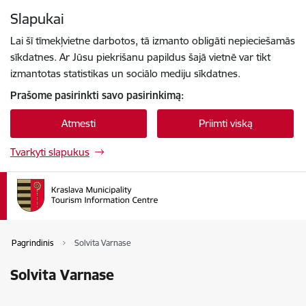
Eiti tiesiai prie puslapio turinio
Slapukai
Paspauskite
, kad ieškotumėte
Enter
Lai šī tīmekļvietne darbotos, tā izmanto obligāti nepieciešamās
sīkdatnes. Ar Jūsu piekrišanu papildus šajā vietnē var tikt
izmantotas statistikas un sociālo mediju sīkdatnes.
Prašome pasirinkti savo pasirinkimą:
Atmesti
Priimti viską
Tvarkyti slapukus
Pagrindinis
Solvita Varnase
Solvita Varnase