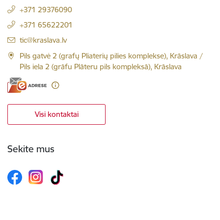
+371 29376090
+371 65622201
El. paštas:
tic@kraslava.lv
Pils gatvė 2 (grafų Pliaterių pilies komplekse), Krāslava /
Pils iela 2 (grāfu Plāteru pils kompleksā), Krāslava
Visi kontaktai
Sekite mus