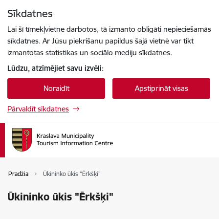
Pāriet uz lapas saturu
Sīkdatnes
Press
to search
Enter
Lai šī tīmekļvietne darbotos, tā izmanto obligāti nepieciešamās
sīkdatnes. Ar Jūsu piekrišanu papildus šajā vietnē var tikt
izmantotas statistikas un sociālo mediju sīkdatnes.
Lūdzu, atzīmējiet savu izvēli:
Noraidīt
Apstiprināt visas
Pārvaldīt sīkdatnes
Pradžia
Ūkininko ūkis "Ērkšķi"
Ūkininko ūkis "Ērkšķi"