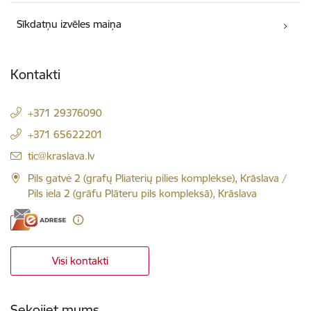
Sīkdatņu izvēles maiņa
Kontakti
+371 29376090
+371 65622201
El. paštas:
tic@kraslava.lv
Pils gatvė 2 (grafų Pliaterių pilies komplekse), Krāslava /
Pils iela 2 (grāfu Plāteru pils kompleksā), Krāslava
Visi kontakti
Sekojiet mums