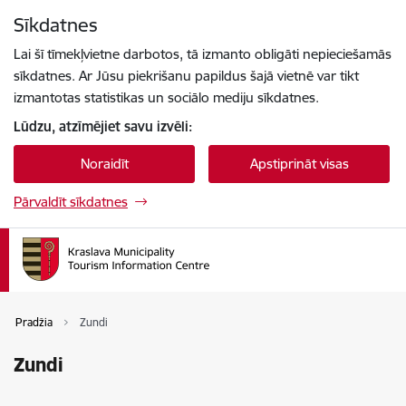
Pāriet uz lapas saturu
Sīkdatnes
Press
to search
Enter
Lai šī tīmekļvietne darbotos, tā izmanto obligāti nepieciešamās
sīkdatnes. Ar Jūsu piekrišanu papildus šajā vietnē var tikt
izmantotas statistikas un sociālo mediju sīkdatnes.
Lūdzu, atzīmējiet savu izvēli:
Noraidīt
Apstiprināt visas
Pārvaldīt sīkdatnes
Pradžia
Zundi
Zundi