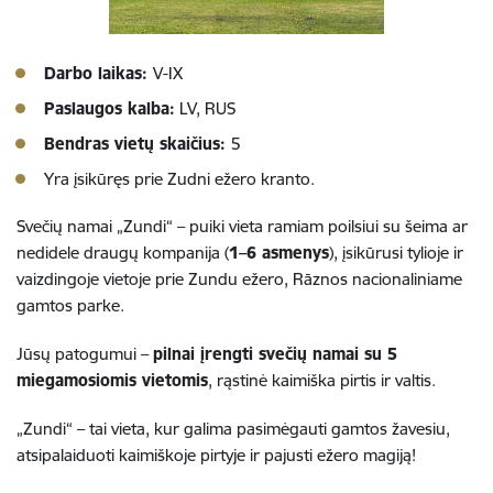
Darbo laikas:
V-IX
Paslaugos kalba:
LV, RUS
Bendras vietų skaičius:
5
Yra įsikūręs prie Zudni ežero kranto.
Svečių namai „Zundi“ – puiki vieta ramiam poilsiui su šeima ar
nedidele draugų kompanija (
1–6 asmenys
), įsikūrusi tylioje ir
vaizdingoje vietoje prie Zundu ežero, Rāznos nacionaliniame
gamtos parke.
Jūsų patogumui –
pilnai įrengti svečių namai su 5
miegamosiomis vietomis
, rąstinė kaimiška pirtis ir valtis.
„Zundi“ – tai vieta, kur galima pasimėgauti gamtos žavesiu,
atsipalaiduoti kaimiškoje pirtyje ir pajusti ežero magiją!