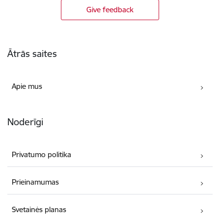
Give feedback
Poraštė
Ātrās saites
Apie mus
Noderīgi
Privatumo politika
Prieinamumas
Svetainės planas