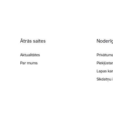
Kājene
Ātrās saites
Noderīg
Aktualitātes
Privātuma
Par mums
Piekļūsta
Lapas kar
Sīkdatņu 