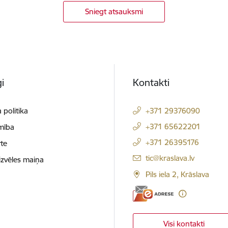
Sniegt atsauksmi
i
Kontakti
 politika
+371 29376090
+371 65622201
mība
+371 26395176
te
E-pasts:
tic@kraslava.lv
izvēles maiņa
Pils iela 2, Krāslava
Visi kontakti