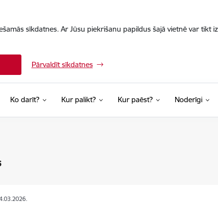
iešamās sīkdatnes. Ar Jūsu piekrišanu papildus šajā vietnē var tikt i
Pārvaldīt sīkdatnes
Ko darīt?
Kur palikt?
Kur paēst?
Noderīgi
s
14.03.2026.