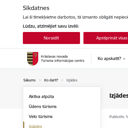
Pāriet uz lapas saturu
Sīkdatnes
Lai šī tīmekļvietne darbotos, tā izmanto obligāti nepiec
Lūdzu, atzīmējiet savu izvēli:
Noraidīt
Apstiprināt visas
Ko apskatīt?
Sākums
Ko darīt?
Izjādes
Izjāde
Aktīva atpūta
Ūdens tūrisms
Velo tūrisms
Publicēts: 
Izjādes