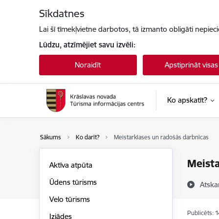
Pāriet uz lapas saturu
Sīkdatnes
Lai šī tīmekļvietne darbotos, tā izmanto obligāti nepiec
Lūdzu, atzīmējiet savu izvēli:
Noraidīt
Apstiprināt visas
Ko apskatīt?
Sākums
Ko darīt?
Meistarklases un radošās darbnīcas
Meista
Aktīva atpūta
Ūdens tūrisms
Atska
Velo tūrisms
Publicēts: 
Izjādes