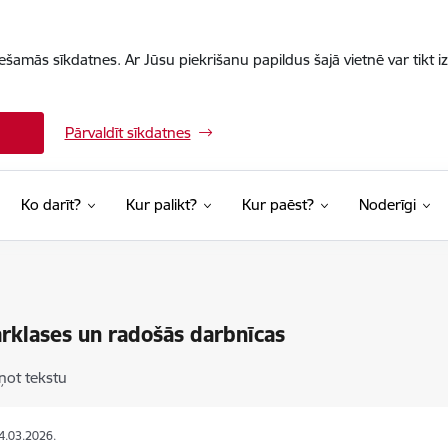
iešamās sīkdatnes. Ar Jūsu piekrišanu papildus šajā vietnē var tikt i
Pārvaldīt sīkdatnes
Ko darīt?
Kur palikt?
Kur paēst?
Noderīgi
rklases un radošās darbnīcas
ņot tekstu
14.03.2026.