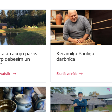
ta atrakciju parks
Keramiķu Pauliņu
rp debesīm un
darbnīca
”
 vairāk
Skatīt vairāk