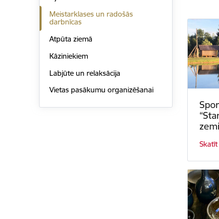
Meistarklases un radošās
darbnīcas
Atpūta ziemā
Kāziniekiem
Labjūte un relaksācija
Vietas pasākumu organizēšanai
Spor
“Sta
zemi
Skatīt