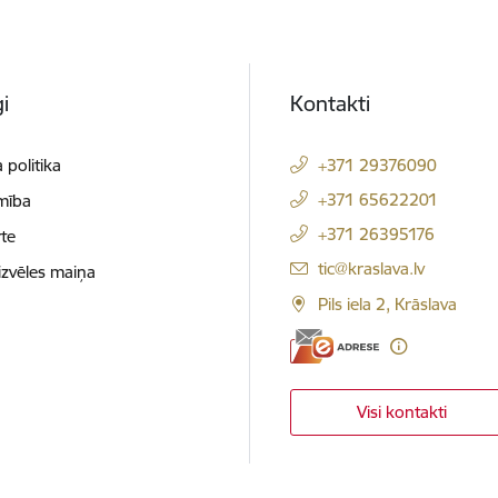
i
Kontakti
 politika
+371 29376090
+371 65622201
mība
+371 26395176
te
E-pasts:
tic@kraslava.lv
izvēles maiņa
Pils iela 2, Krāslava
Visi kontakti