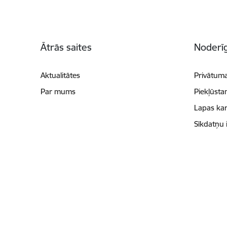
Kājene
Ātrās saites
Noderīg
Aktualitātes
Privātuma
Par mums
Piekļūsta
Lapas kar
Sīkdatņu 