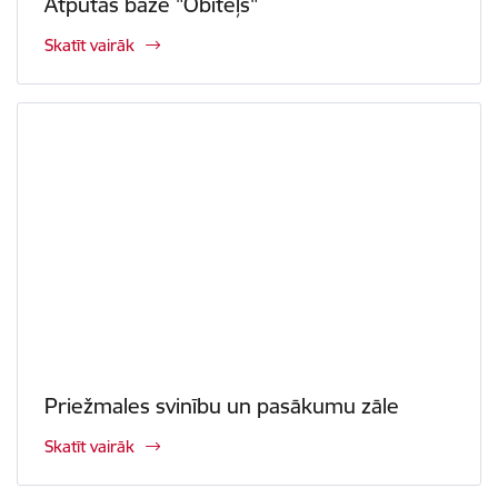
Atpūtas bāze "Obiteļs"
Skatīt vairāk
Priežmales svinību un pasākumu zāle
Skatīt vairāk