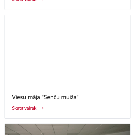
Viesu māja "Senču muiža"
Skatīt vairāk