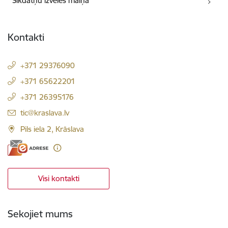
Sīkdatņu izvēles maiņa
Kontakti
+371 29376090
+371 65622201
+371 26395176
E-pasts:
tic@kraslava.lv
Pils iela 2, Krāslava
Visi kontakti
Sekojiet mums