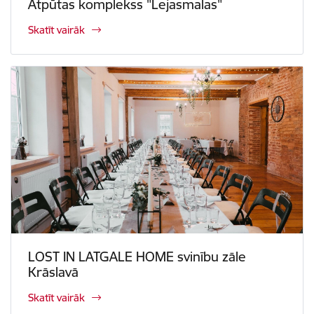
Atpūtas komplekss "Lejasmalas"
Skatīt vairāk
LOST IN LATGALE HOME svinību zāle
Krāslavā
Skatīt vairāk