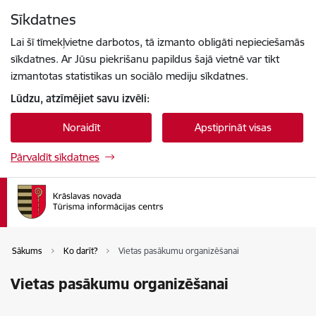
Pāriet uz lapas saturu
Sīkdatnes
Spied
lai meklētu
Enter
Lai šī tīmekļvietne darbotos, tā izmanto obligāti nepieciešamās
sīkdatnes. Ar Jūsu piekrišanu papildus šajā vietnē var tikt
izmantotas statistikas un sociālo mediju sīkdatnes.
Lūdzu, atzīmējiet savu izvēli:
Noraidīt
Apstiprināt visas
Pārvaldīt sīkdatnes
Sākums
Ko darīt?
Vietas pasākumu organizēšanai
Vietas pasākumu organizēšanai