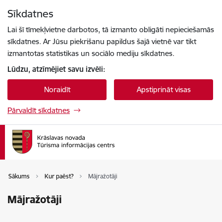
Pāriet uz lapas saturu
Sīkdatnes
Spied
lai meklētu
Enter
Lai šī tīmekļvietne darbotos, tā izmanto obligāti nepieciešamās
sīkdatnes. Ar Jūsu piekrišanu papildus šajā vietnē var tikt
izmantotas statistikas un sociālo mediju sīkdatnes.
Lūdzu, atzīmējiet savu izvēli:
Noraidīt
Apstiprināt visas
Pārvaldīt sīkdatnes
Sākums
Kur paēst?
Mājražotāji
Mājražotāji