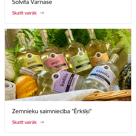
Solvita Varnase
Skatīt vairāk
Zemnieku saimniecība "Ērkšķi"
Skatīt vairāk