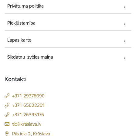
Privātuma politika
Piekļūstamība
Lapas karte
Sīkdatņu izvēles maiņa
Kontakti
+371 29376090
+371 65622201
+371 26395176
E-pasts:
tic@kraslava.lv
Pils iela 2, Krāslava