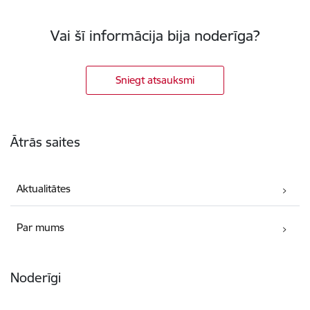
Vai šī informācija bija noderīga?
Sniegt atsauksmi
Kājene
Ātrās saites
Aktualitātes
Par mums
Noderīgi