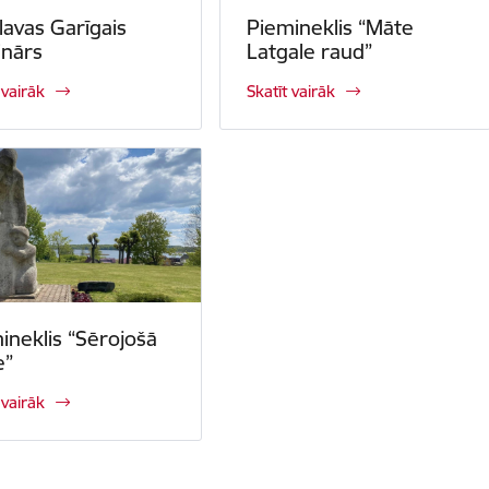
lavas Garīgais
Piemineklis “Māte
nārs
Latgale raud”
 vairāk
Skatīt vairāk
ineklis “Sērojošā
e”
 vairāk