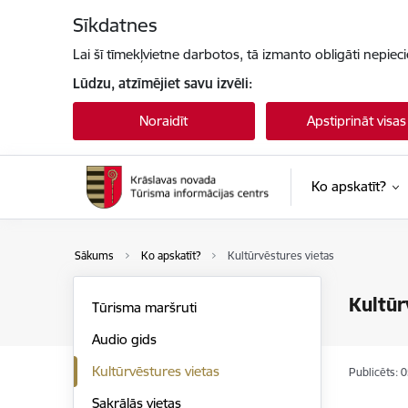
Pāriet uz lapas saturu
Sīkdatnes
Lai šī tīmekļvietne darbotos, tā izmanto obligāti nepiec
Lūdzu, atzīmējiet savu izvēli:
Noraidīt
Apstiprināt visas
Ko apskatīt?
Sākums
Ko apskatīt?
Kultūrvēstures vietas
Kultūr
Tūrisma maršruti
Audio gids
Kultūrvēstures vietas
Publicēts: 
Sakrālās vietas