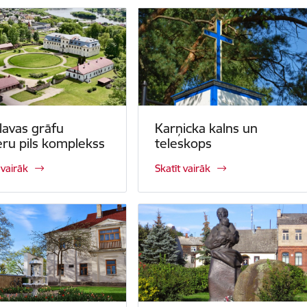
lavas grāfu
Karņicka kalns un
eru pils komplekss
teleskops
 vairāk
Skatīt vairāk