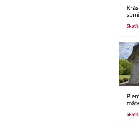
Krās
semi
Skatīt
Piem
māt
Skatīt