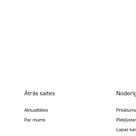
Kājene
Ātrās saites
Noderīg
Aktualitātes
Privātuma
Par mums
Piekļūsta
Lapas kar