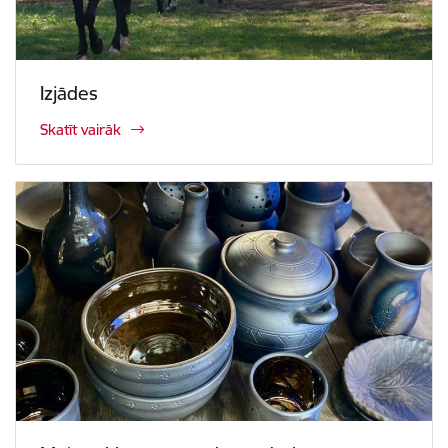
Izjādes
Skatīt vairāk