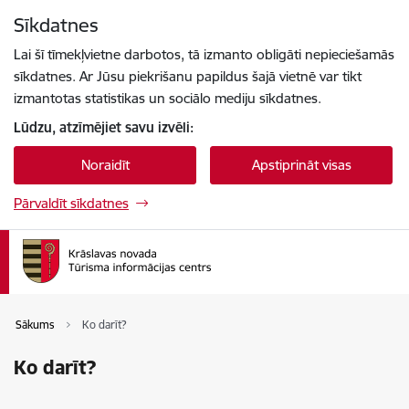
Pāriet uz lapas saturu
Sīkdatnes
Spied
lai meklētu
Enter
Lai šī tīmekļvietne darbotos, tā izmanto obligāti nepieciešamās
sīkdatnes. Ar Jūsu piekrišanu papildus šajā vietnē var tikt
izmantotas statistikas un sociālo mediju sīkdatnes.
Lūdzu, atzīmējiet savu izvēli:
Noraidīt
Apstiprināt visas
Pārvaldīt sīkdatnes
Sākums
Ko darīt?
Ko darīt?