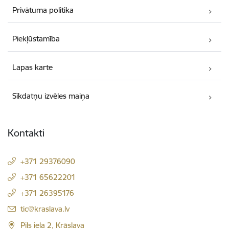
Privātuma politika
Piekļūstamība
Lapas karte
Sīkdatņu izvēles maiņa
Kontakti
+371 29376090
+371 65622201
+371 26395176
E-pasts:
tic@kraslava.lv
Pils iela 2, Krāslava