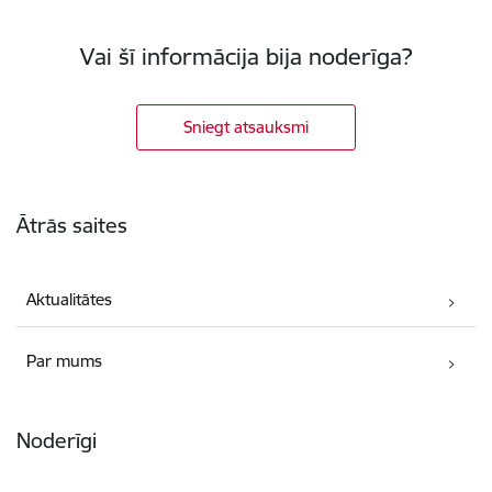
Vai šī informācija bija noderīga?
Sniegt atsauksmi
Kājene
Ātrās saites
Aktualitātes
Par mums
Noderīgi