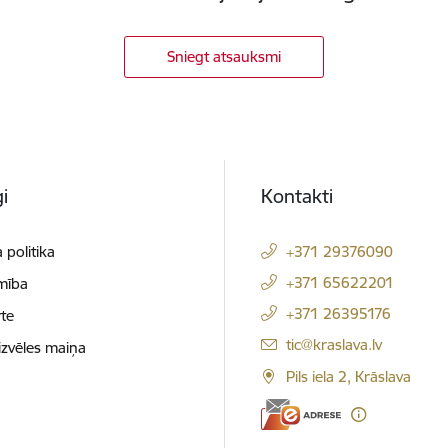
Sniegt atsauksmi
i
Kontakti
 politika
+371 29376090
+371 65622201
mība
+371 26395176
te
E-pasts:
tic@kraslava.lv
izvēles maiņa
Pils iela 2, Krāslava