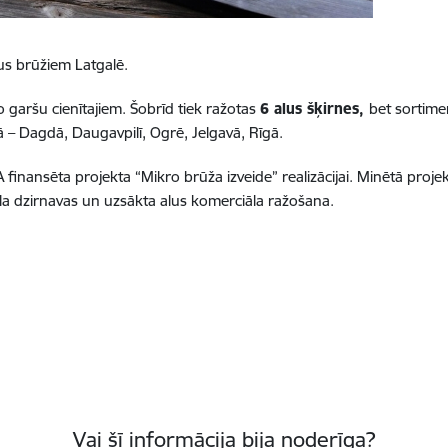
us brūžiem Latgalē.
o garšu cienītajiem. Šobrīd tiek ražotas
6 alus šķirnes,
bet sortimen
jā – Dagdā, Daugavpilī, Ogrē, Jelgavā, Rīgā.
nansēta projekta “Mikro brūža izveide” realizācijai. Minētā projek
la dzirnavas un uzsākta alus komerciāla ražošana.
Vai šī informācija bija noderīga?