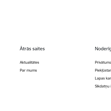
Kājene
Ātrās saites
Noderīg
Aktualitātes
Privātuma
Par mums
Piekļūsta
Lapas kar
Sīkdatņu 