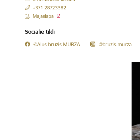
+371 28723382
Mājaslapa
Sociālie tīkli
@Alus brūzis MURZA
@bruzis.murza