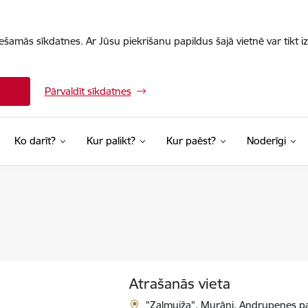
iešamās sīkdatnes. Ar Jūsu piekrišanu papildus šajā vietnē var tikt i
Pārvaldīt sīkdatnes
Ko darīt?
Kur palikt?
Kur paēst?
Noderīgi
Atrašanās vieta
"Zaļmuiža", Murāni, Andrupenes p