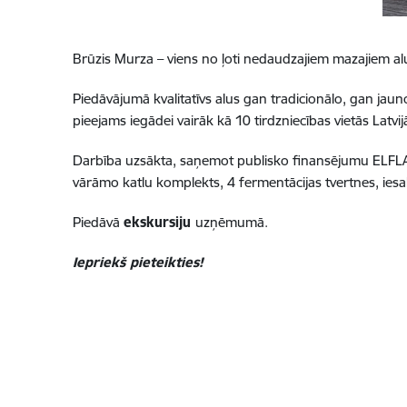
Brūzis Murza – viens no ļoti nedaudzajiem mazajiem al
Piedāvājumā kvalitatīvs alus gan tradicionālo, gan jaun
pieejams iegādei vairāk kā 10 tirdzniecības vietās Latvi
Darbība uzsākta, saņemot publisko finansējumu ELFLA fi
vārāmo katlu komplekts, 4 fermentācijas tvertnes, iesa
Piedāvā
ekskursiju
uzņēmumā.
Iepriekš pieteikties!