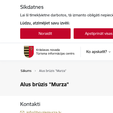
Pāriet uz lapas saturu
Sīkdatnes
Lai šī tīmekļvietne darbotos, tā izmanto obligāti nepiec
Lūdzu, atzīmējiet savu izvēli:
Noraidīt
Apstiprināt visas
Ko apskatīt?
Sākums
Alus brūzis "Murza"
Alus brūzis "Murza"
Kontakti
E-pasts:
info@bruzismurza.lv