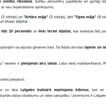
u svinību rīkošanai
. Svētku atmosfēru papildinās arī garšīgi ēd
 ar visu nepieciešamo aprīkojumu.
”
(5 vietas) un
“Artūra māja”
(5 vietas), bet
“Upes māja”
(8 vi
n klusai atpūtai.
pu līdz 25 personām
un
lielu terasi atpūtai,
kas sniedzas līdz pa
pānijām vai atpūtai ģimenes lokā. Tai līdzās atrodas
lapene un la
u” viesiem ir
pieejamas airu laivas
. Laba vieta makšķerēšanai. Pl
priekš piesakot).
os ne tikai
Latgales kulinārā mantojuma ēdienus
, bet arī
artās dabas skaistumu un vides sakoptību. Uzņēmums ir Latgales 