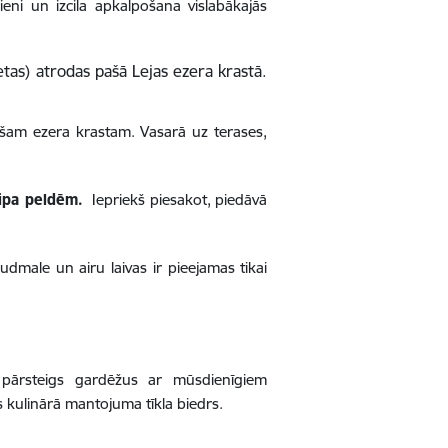
ieni un izcila apkalpošana vislabākajās
etas) atrodas pašā Lejas ezera krastā.
šam ezera krastam. Vasarā uz terases,
ipa peldēm.
Iepriekš piesakot, piedāvā
udmale un airu laivas ir pieejamas tikai
 pārsteigs gardēžus ar mūsdienīgiem
kulinārā mantojuma tīkla biedrs.