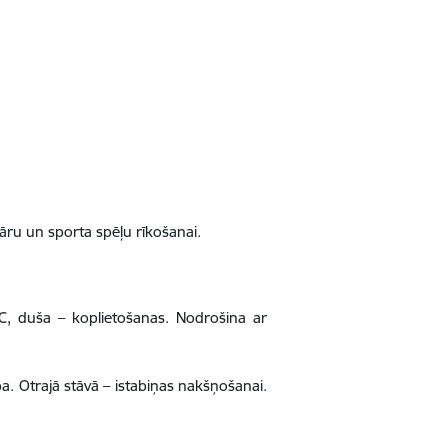
ināru un sporta spēļu rīkošanai.
WC, duša – koplietošanas. Nodrošina ar
pa. Otrajā stāvā – istabiņas nakšņošanai.