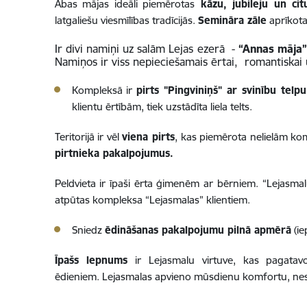
Abas mājas ideāli piemērotas
kāzu, jubileju un cit
latgaliešu viesmīlības tradīcijās.
Semināra zāle
aprīkota
Ir divi namiņi uz salām Lejas ezerā -
“Annas māja
Namiņos ir viss nepieciešamais ērtai, romantiskai u
Kompleksā ir
pirts "Pingviniņš" ar svinību tel
klientu ērtībām, tiek uzstādīta liela telts.
Teritorijā ir vēl
viena pirts
, kas piemērota nelielām kom
pirtnieka pakalpojumus.
Peldvieta ir īpaši ērta ģimenēm ar bērniem. “Lejasmal
atpūtas kompleksa “Lejasmalas” klientiem.
Sniedz
ēdināšanas pakalpojumu pilnā apmērā
(ie
Īpašs lepnums
ir Lejasmalu virtuve, kas pagatav
ēdieniem. Lejasmalas apvieno mūsdienu komfortu, nesk