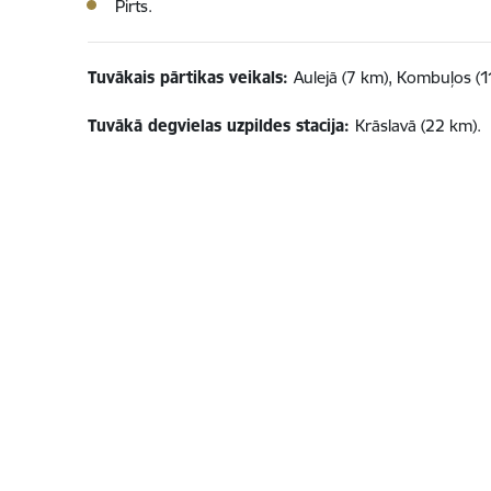
Pirts.
Tuvākais pārtikas veikals:
Aulejā (7 km), Kombuļos (1
Tuvākā degvielas uzpildes stacija:
Krāslavā (22 km).
Kājene