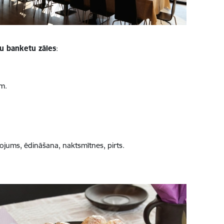
u banketu zāles
:
em.
.
ojums, ēdināšana, naktsmītnes, pirts.