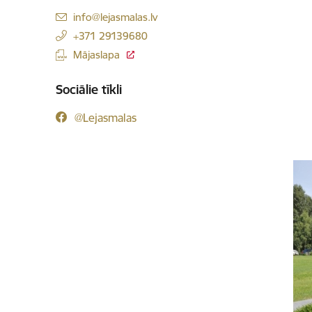
E-pasts:
info@lejasmalas.lv
+371 29139680
Mājaslapa
Sociālie tīkli
@Lejasmalas