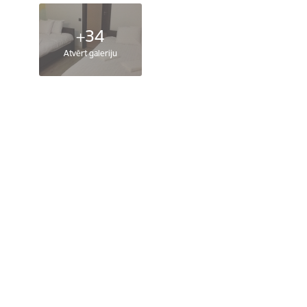
+34
Atvērt galeriju