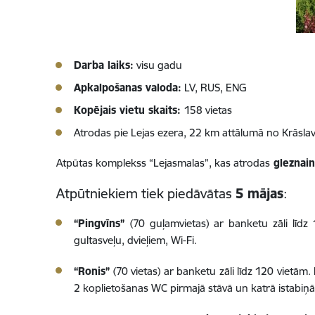
Darba laiks:
visu gadu
Apkalpošanas valoda:
LV, RUS, ENG
Kopējais vietu skaits:
158 vietas
Atrodas pie Lejas ezera, 22 km attālumā no Krāsl
Atpūtas komplekss “Lejasmalas”, kas atrodas
gleznain
Atpūtniekiem tiek piedāvātas
5 mājas
:
“Pingvīns”
(70 guļamvietas) ar banketu zāli līd
gultasveļu, dvieļiem, Wi-Fi.
“Ronis”
(70 vietas) ar banketu zāli līdz 120 vietām
2 koplietošanas WC pirmajā stāvā un katrā istabiņā 