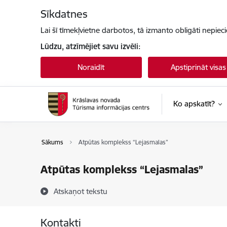
Pāriet uz lapas saturu
Sīkdatnes
Lai šī tīmekļvietne darbotos, tā izmanto obligāti nepiec
Lūdzu, atzīmējiet savu izvēli:
Noraidīt
Apstiprināt visas
Ko apskatīt?
Sākums
Atpūtas komplekss “Lejasmalas”
Atpūtas komplekss “Lejasmalas”
Atskaņot tekstu
Kontakti