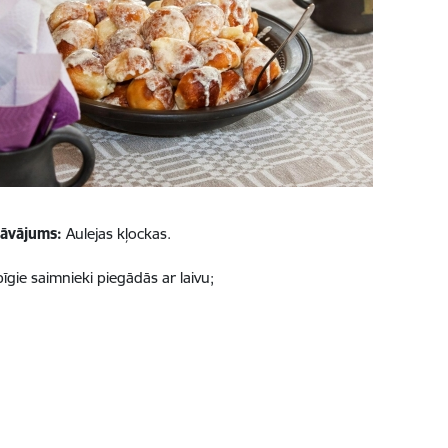
dāvājums:
Aulejas kļockas.
īgie saimnieki piegādās ar laivu;