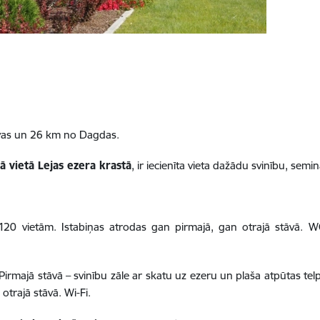
avas un 26 km no Dagdas.
ā vietā Lejas ezera krastā
, ir iecienīta vieta dažādu svinību, sem
z 120 vietām. Istabiņas atrodas gan pirmajā, gan otrajā stāvā. 
. Pirmajā stāvā – svinību zāle ar skatu uz ezeru un plaša atpūtas tel
otrajā stāvā. Wi-Fi.